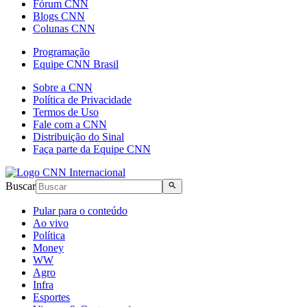
Fórum CNN
Blogs CNN
Colunas CNN
Programação
Equipe CNN Brasil
Sobre a CNN
Política de Privacidade
Termos de Uso
Fale com a CNN
Distribuição do Sinal
Faça parte da Equipe CNN
Buscar
Pular para o conteúdo
Ao vivo
Política
Money
WW
Agro
Infra
Esportes