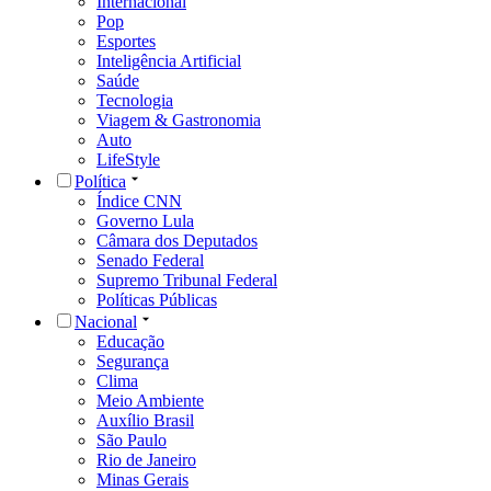
Internacional
Pop
Esportes
Inteligência Artificial
Saúde
Tecnologia
Viagem & Gastronomia
Auto
LifeStyle
Política
Índice CNN
Governo Lula
Câmara dos Deputados
Senado Federal
Supremo Tribunal Federal
Políticas Públicas
Nacional
Educação
Segurança
Clima
Meio Ambiente
Auxílio Brasil
São Paulo
Rio de Janeiro
Minas Gerais