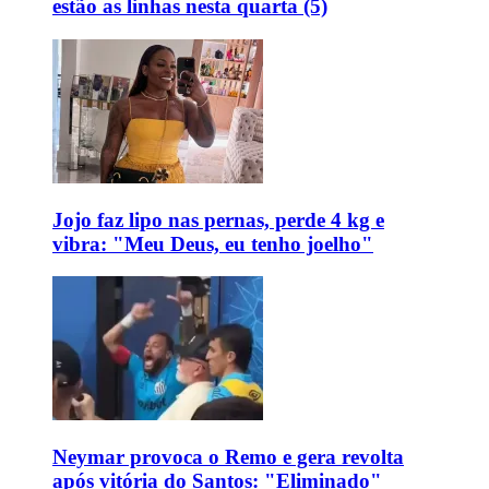
estão as linhas nesta quarta (5)
Jojo faz lipo nas pernas, perde 4 kg e
vibra: "Meu Deus, eu tenho joelho"
Neymar provoca o Remo e gera revolta
após vitória do Santos: "Eliminado"