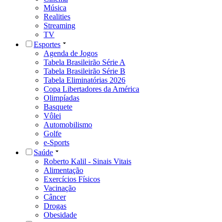
Música
Realities
Streaming
TV
Esportes
Agenda de Jogos
Tabela Brasileirão Série A
Tabela Brasileirão Série B
Tabela Eliminatórias 2026
Copa Libertadores da América
Olimpíadas
Basquete
Vôlei
Automobilismo
Golfe
e-Sports
Saúde
Roberto Kalil - Sinais Vitais
Alimentação
Exercícios Físicos
Vacinação
Câncer
Drogas
Obesidade