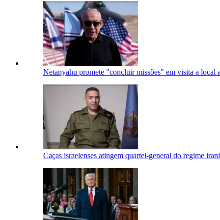
Netanyahu promete "concluir missões" em visita a local a
Caças israelenses atingem quartel-general do regime iran