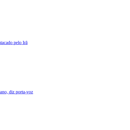
tacado pelo Irã
iano, diz porta-voz