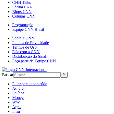
CNN Talks
Fórum CNN
Blogs CNN
Colunas CNN
Programação
Equipe CNN Brasil
Sobre a CNN
Política de Privacidade
Termos de Uso
Fale com a CNN
Distribuição do Sinal
Faça parte da Equipe CNN
Buscar
Pular para o conteúdo
Ao vivo
Política
Money
WW
Agro
Infra