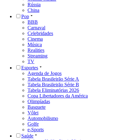
Rússia
China
Pop
BBB
Carnaval
Celebridades
Cinema
Música
Realities
Streaming
TV
Esportes
Agenda de Jogos
Tabela Brasileirão Série A
Tabela Brasileirão Série B
Tabela Eliminatórias 2026
Copa Libertadores da América
Olimpíadas
Basquete
Vôlei
Automobilismo
Golfe
e-Sports
Saúde