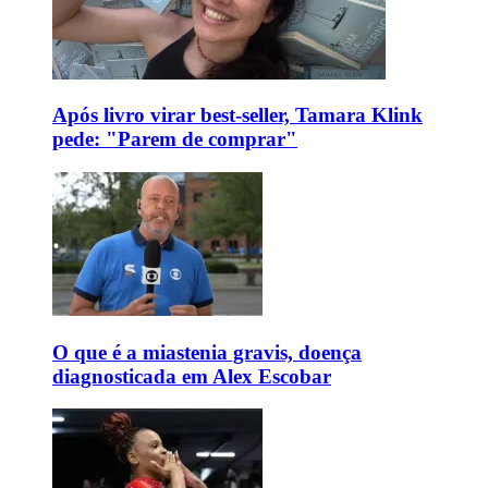
Após livro virar best-seller, Tamara Klink
pede: "Parem de comprar"
O que é a miastenia gravis, doença
diagnosticada em Alex Escobar