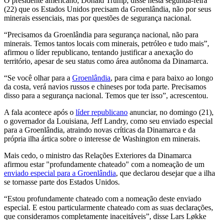
O presidente americano, Donald Trump, disse nesta segunda-feira
(22) que os Estados Unidos precisam da Groenlândia, não por seus
minerais essenciais, mas por questões de segurança nacional.
“Precisamos da Groenlândia para segurança nacional, não para
minerais. Temos tantos locais com minerais, petróleo e tudo mais”,
afirmou o líder republicano, tentando justificar a anexação do
território, apesar de seu status como área autônoma da Dinamarca.
“Se você olhar para a
Groenlândia
, para cima e para baixo ao longo
da costa, verá navios russos e chineses por toda parte. Precisamos
disso para a segurança nacional. Temos que ter isso”, acrescentou.
A fala acontece após o
líder republicano
anunciar, no domingo (21),
o governador da
Louisiana, Jeff Landry, como seu enviado especial
para a Groenlândia, atraindo novas críticas da Dinamarca e da
própria ilha ártica sobre o interesse de Washington em minerais.
Mais cedo, o ministro das Relações Exteriores da Dinamarca
afirmou estar "profundamente chateado" com a nomeação de um
enviado especial para a
Groenlândia
,
que declarou desejar que a ilha
se tornasse parte dos Estados Unidos.
“Estou profundamente chateado com a nomeação deste enviado
especial. E estou particularmente chateado com as suas declarações,
que consideramos completamente inaceitáveis”, disse
Lars Løkke