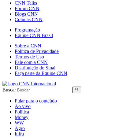
CNN Talks
Fórum CNN
Blogs CNN
Colunas CNN
Programação
Equipe CNN Brasil
Sobre a CNN
Política de Privacidade
Termos de Uso
Fale com a CNN
Distribuição do Sinal
Faça parte da Equipe CNN
Buscar
Pular para o conteúdo
Ao vivo
Política
Money
WW
Agro
Infra