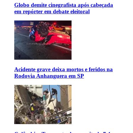
Globo demite cinegrafista após cabeçada
em repórter em debate eleitoral
Acidente grave deixa mortos e feridos na
Rodovia Anhanguera em SP