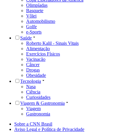
Olimpíadas
Basquete
Vôlei
Automobilismo
Golfe
e-Sports
Saúde
Roberto Kalil - Sinais Vitais
Alimentação
Exercícios Físicos
Vacinação
Câncer
Drogas
Obesidade
Tecnologia
Nasa
Ciência
Curiosidades
Viagem & Gastronomia
Viagem
Gastronomia
Sobre a CNN Brasil
Aviso Legal e Política de Privacidade