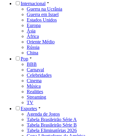
Internacional
Guerra na Ucrânia
Guerra em Israel
Estados Unidos
Europa
Ásia
África
Oriente Médio
Rússia
China
Pop
BBB
Carnaval
Celebridades
Cinema
Música
Realities
Streaming
TV
Esportes
Agenda de Jogos
Tabela Brasileirão Série A
Tabela Brasileirão Série B
Tabela Eliminatórias 2026
Copa Libertadores da América