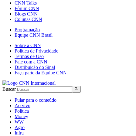
CNN Talks
Fórum CNN
Blogs CNN
Colunas CNN
Programação
Equipe CNN Brasil
Sobre a CNN
Política de Privacidade
Termos de Uso
Fale com a CNN
Distribuição do Sinal
Faça parte da Equipe CNN
Buscar
Pular para o conteúdo
Ao vivo
Política
Money
WW
Agro
Infra