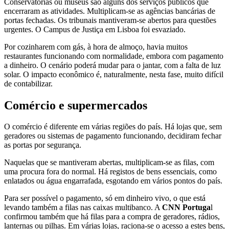
Conservatórias ou museus são alguns dos serviços públicos que
encerraram as atividades. Multiplicam-se as agências bancárias de
portas fechadas. Os tribunais mantiveram-se abertos para questões
urgentes. O Campus de Justiça em Lisboa foi esvaziado.
Por cozinharem com gás, à hora de almoço, havia muitos
restaurantes funcionando com normalidade, embora com pagamento
a dinheiro. O cenário poderá mudar para o jantar, com a falta de luz
solar. O impacto econômico é, naturalmente, nesta fase, muito difícil
de contabilizar.
Comércio e supermercados
O comércio é diferente em várias regiões do país. Há lojas que, sem
geradores ou sistemas de pagamento funcionando, decidiram fechar
as portas por segurança.
Naquelas que se mantiveram abertas, multiplicam-se as filas, com
uma procura fora do normal. Há registos de bens essenciais, como
enlatados ou água engarrafada, esgotando em vários pontos do país.
Para ser possível o pagamento, só em dinheiro vivo, o que está
levando também a filas nas caixas multibanco. A
CNN Portuga
l
confirmou também que há filas para a compra de geradores, rádios,
lanternas ou pilhas. Em várias lojas, raciona-se o acesso a estes bens,