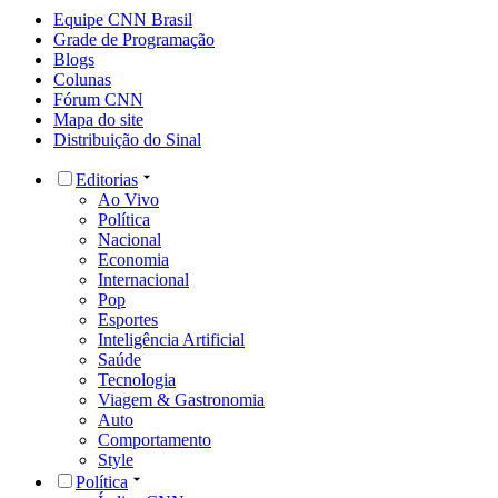
Equipe CNN Brasil
Grade de Programação
Blogs
Colunas
Fórum CNN
Mapa do site
Distribuição do Sinal
Editorias
Ao Vivo
Política
Nacional
Economia
Internacional
Pop
Esportes
Inteligência Artificial
Saúde
Tecnologia
Viagem & Gastronomia
Auto
Comportamento
Style
Política