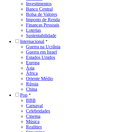
Investimentos
Banco Central
Bolsa de Valores
Imposto de Renda
Finanças Pessoais
Loterias
Sustentabilidade
Internacional
Guerra na Ucrânia
Guerra em Israel
Estados Unidos
Europa
Ásia
África
Oriente Médio
Rússia
China
Pop
BBB
Carnaval
Celebridades
Cinema
Música
Realities