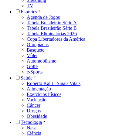
Streaming
TV
Esportes
Agenda de Jogos
Tabela Brasileirão Série A
Tabela Brasileirão Série B
Tabela Eliminatórias 2026
Copa Libertadores da América
Olimpíadas
Basquete
Vôlei
Automobilismo
Golfe
e-Sports
Saúde
Roberto Kalil - Sinais Vitais
Alimentação
Exercícios Físicos
Vacinação
Câncer
Drogas
Obesidade
Tecnologia
Nasa
Ciência