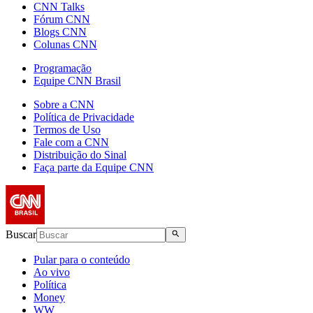
CNN Talks
Fórum CNN
Blogs CNN
Colunas CNN
Programação
Equipe CNN Brasil
Sobre a CNN
Política de Privacidade
Termos de Uso
Fale com a CNN
Distribuição do Sinal
Faça parte da Equipe CNN
Buscar
Pular para o conteúdo
Ao vivo
Política
Money
WW