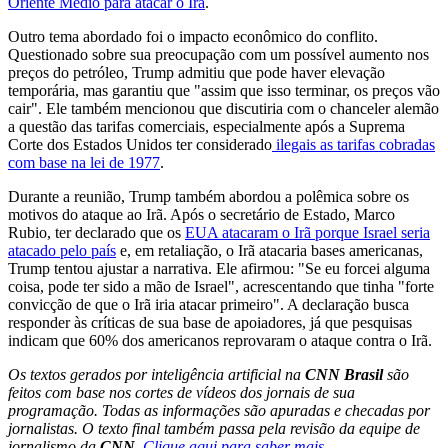
Oriente Médio para atacar o Irã
.
Outro tema abordado foi o impacto econômico do conflito.
Questionado sobre sua preocupação com um possível aumento nos
preços do petróleo, Trump admitiu que pode haver elevação
temporária, mas garantiu que "assim que isso terminar, os preços vão
cair". Ele também mencionou que discutiria com o chanceler alemão
a questão das tarifas comerciais, especialmente após a Suprema
Corte dos Estados Unidos ter considerado
ilegais as tarifas cobradas
com base na lei de 1977
.
Durante a reunião, Trump também abordou a polêmica sobre os
motivos do ataque ao Irã. Após o secretário de Estado, Marco
Rubio, ter declarado que os
EUA atacaram o Irã porque Israel seria
atacado pelo país
e, em retaliação, o Irã atacaria bases americanas,
Trump tentou ajustar a narrativa. Ele afirmou: "Se eu forcei alguma
coisa, pode ter sido a mão de Israel", acrescentando que tinha "forte
convicção de que o Irã iria atacar primeiro". A declaração busca
responder às críticas de sua base de apoiadores, já que pesquisas
indicam que 60% dos americanos reprovaram o ataque contra o Irã.
Os textos gerados por inteligência artificial na
CNN Brasil
são
feitos com base nos cortes de vídeos dos jornais de sua
programação. Todas as informações são apuradas e checadas por
jornalistas. O texto final também passa pela revisão da equipe de
jornalismo da
CNN
.
Clique aqui para saber mais
.