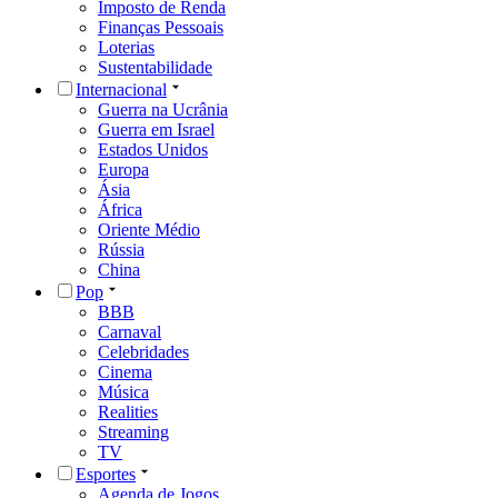
Imposto de Renda
Finanças Pessoais
Loterias
Sustentabilidade
Internacional
Guerra na Ucrânia
Guerra em Israel
Estados Unidos
Europa
Ásia
África
Oriente Médio
Rússia
China
Pop
BBB
Carnaval
Celebridades
Cinema
Música
Realities
Streaming
TV
Esportes
Agenda de Jogos