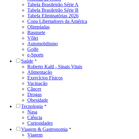
Tabela Brasileirão Série A
Tabela Brasileirão Série B
Tabela Eliminatórias 2026
Copa Libertadores da América
Olimpíadas
Basquete
Vôlei
Automobilismo
Golfe
e-Sports
Saúde
Roberto Kalil - Sinais Vitais
Alimentação
Exercícios Físicos
Vacinação
Câncer
Drogas
Obesidade
Tecnologia
Nasa
Ciência
Curiosidades
Viagem & Gastronomia
Viagem