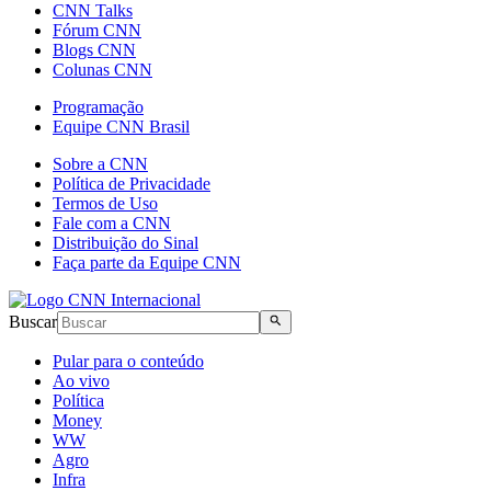
CNN Talks
Fórum CNN
Blogs CNN
Colunas CNN
Programação
Equipe CNN Brasil
Sobre a CNN
Política de Privacidade
Termos de Uso
Fale com a CNN
Distribuição do Sinal
Faça parte da Equipe CNN
Buscar
Pular para o conteúdo
Ao vivo
Política
Money
WW
Agro
Infra