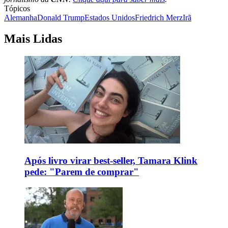
Tópicos
Alemanha
Donald Trump
Estados Unidos
Friedrich Merz
Irã
Mais Lidas
Após livro virar best-seller, Tamara Klink
pede: "Parem de comprar"