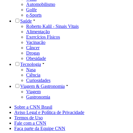
Automobilismo
Golfe
e-Sports
Saúde
Roberto Kalil - Sinais Vitais
Alimentação
Exercícios Físicos
Vacinação
Câncer
Drogas
Obesidade
Tecnologia
Nasa
Ciência
Curiosidades
Viagem & Gastronomia
Viagem
Gastronomia
Sobre a CNN Brasil
Aviso Legal e Política de Privacidade
Termos de Uso
Fale com a CNN
Faça parte da Equipe CNN