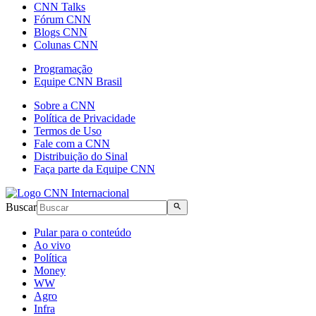
CNN Talks
Fórum CNN
Blogs CNN
Colunas CNN
Programação
Equipe CNN Brasil
Sobre a CNN
Política de Privacidade
Termos de Uso
Fale com a CNN
Distribuição do Sinal
Faça parte da Equipe CNN
Buscar
Pular para o conteúdo
Ao vivo
Política
Money
WW
Agro
Infra