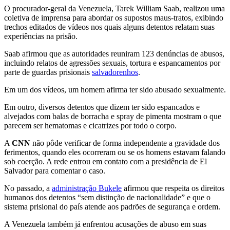
O procurador-geral da Venezuela, Tarek William Saab, realizou uma
coletiva de imprensa para abordar os supostos maus-tratos, exibindo
trechos editados de vídeos nos quais alguns detentos relatam suas
experiências na prisão.
Saab afirmou que as autoridades reuniram 123 denúncias de abusos,
incluindo relatos de agressões sexuais, tortura e espancamentos por
parte de guardas prisionais
salvadorenhos
.
Em um dos vídeos, um homem afirma ter sido abusado sexualmente.
Em outro, diversos detentos que dizem ter sido espancados e
alvejados com balas de borracha e spray de pimenta mostram o que
parecem ser hematomas e cicatrizes por todo o corpo.
A
CNN
não pôde verificar de forma independente a gravidade dos
ferimentos, quando eles ocorreram ou se os homens estavam falando
sob coerção. A rede entrou em contato com a presidência de El
Salvador para comentar o caso.
No passado, a
administração Bukele
afirmou que respeita os direitos
humanos dos detentos “sem distinção de nacionalidade” e que o
sistema prisional do país atende aos padrões de segurança e ordem.
A Venezuela também já enfrentou acusações de abuso em suas