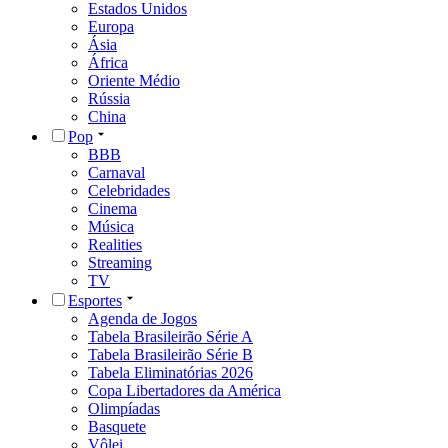
Estados Unidos
Europa
Ásia
África
Oriente Médio
Rússia
China
Pop
BBB
Carnaval
Celebridades
Cinema
Música
Realities
Streaming
TV
Esportes
Agenda de Jogos
Tabela Brasileirão Série A
Tabela Brasileirão Série B
Tabela Eliminatórias 2026
Copa Libertadores da América
Olimpíadas
Basquete
Vôlei