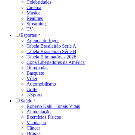
Celebridades
Cinema
Música
Realities
Streaming
TV
Esportes
Agenda de Jogos
Tabela Brasileirão Série A
Tabela Brasileirão Série B
Tabela Eliminatórias 2026
Copa Libertadores da América
Olimpíadas
Basquete
Vôlei
Automobilismo
Golfe
e-Sports
Saúde
Roberto Kalil - Sinais Vitais
Alimentação
Exercícios Físicos
Vacinação
Câncer
Drogas