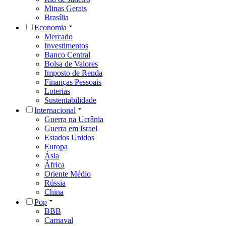
Minas Gerais
Brasília
Economia
Mercado
Investimentos
Banco Central
Bolsa de Valores
Imposto de Renda
Finanças Pessoais
Loterias
Sustentabilidade
Internacional
Guerra na Ucrânia
Guerra em Israel
Estados Unidos
Europa
Ásia
África
Oriente Médio
Rússia
China
Pop
BBB
Carnaval