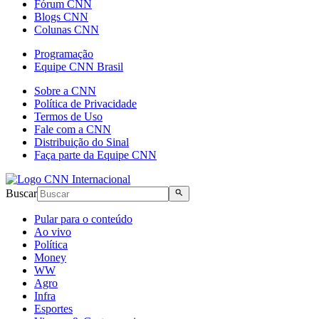
Fórum CNN
Blogs CNN
Colunas CNN
Programação
Equipe CNN Brasil
Sobre a CNN
Política de Privacidade
Termos de Uso
Fale com a CNN
Distribuição do Sinal
Faça parte da Equipe CNN
Buscar
Pular para o conteúdo
Ao vivo
Política
Money
WW
Agro
Infra
Esportes