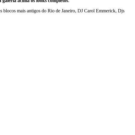
 galeria acima os looks completos
.
os blocos mais antigos do Rio de Janeiro, DJ Carol Emmerick, Djs