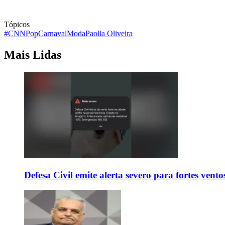
Tópicos
#CNNPop
Carnaval
Moda
Paolla Oliveira
Mais Lidas
Defesa Civil emite alerta severo para fortes vent