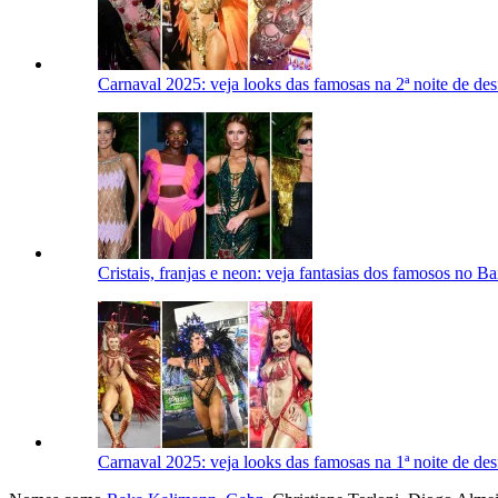
Carnaval 2025: veja looks das famosas na 2ª noite de des
Cristais, franjas e neon: veja fantasias dos famosos no Ba
Carnaval 2025: veja looks das famosas na 1ª noite de des