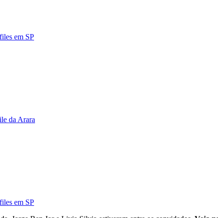
files em SP
ile da Arara
files em SP