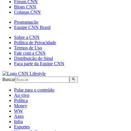
Fórum CNN
Blogs CNN
Colunas CNN
Programação
Equipe CNN Brasil
Sobre a CNN
Política de Privacidade
Termos de Uso
Fale com a CNN
Distribuição do Sinal
Faça parte da Equipe CNN
Buscar
Pular para o conteúdo
Ao vivo
Política
Money
WW
Agro
Infra
Esportes