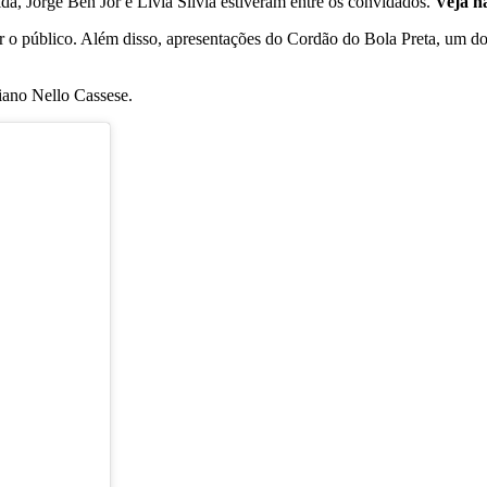
da, Jorge Ben Jor e Livia Silvia estiveram entre os convidados.
Veja na
ar o público. Além disso, apresentações do Cordão do Bola Preta, um d
liano Nello Cassese.