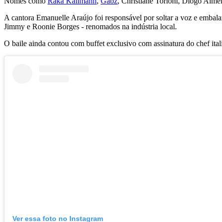
Nomes como
Raka Kalimann
,
Gabz
, Christiane Torloni, Diogo Almei
A cantora Emanuelle Araújo foi responsável por soltar a voz e embal
Jimmy e Roonie Borges - renomados na indústria local.
O baile ainda contou com buffet exclusivo com assinatura do chef ita
Ver essa foto no Instagram