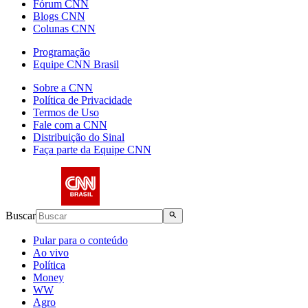
Fórum CNN
Blogs CNN
Colunas CNN
Programação
Equipe CNN Brasil
Sobre a CNN
Política de Privacidade
Termos de Uso
Fale com a CNN
Distribuição do Sinal
Faça parte da Equipe CNN
Buscar
Pular para o conteúdo
Ao vivo
Política
Money
WW
Agro