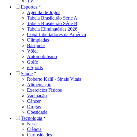
TV
Esportes
Agenda de Jogos
Tabela Brasileirão Série A
Tabela Brasileirão Série B
Tabela Eliminatórias 2026
Copa Libertadores da América
Olimpíadas
Basquete
Vôlei
Automobilismo
Golfe
e-Sports
Saúde
Roberto Kalil - Sinais Vitais
Alimentação
Exercícios Físicos
Vacinação
Câncer
Drogas
Obesidade
Tecnologia
Nasa
Ciência
Curiosidades