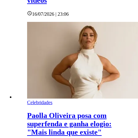
vídeos
16/07/2026 | 23:06
Celebridades
Paolla Oliveira posa com
superfenda e ganha elogio:
"Mais linda que existe"