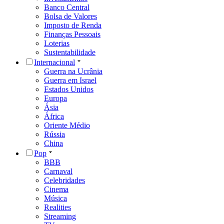
Banco Central
Bolsa de Valores
Imposto de Renda
Finanças Pessoais
Loterias
Sustentabilidade
Internacional
Guerra na Ucrânia
Guerra em Israel
Estados Unidos
Europa
Ásia
África
Oriente Médio
Rússia
China
Pop
BBB
Carnaval
Celebridades
Cinema
Música
Realities
Streaming