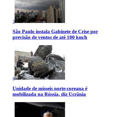
3
São Paulo instala Gabinete de Crise por
previsão de ventos de até 100 km/h
4
Unidade de mísseis norte-coreana é
mobilizada na Rússia, diz Ucrânia