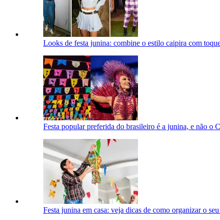
Looks de festa junina: combine o estilo caipira com toqu
Festa popular preferida do brasileiro é a junina, e não o 
Festa junina em casa: veja dicas de como organizar o seu 