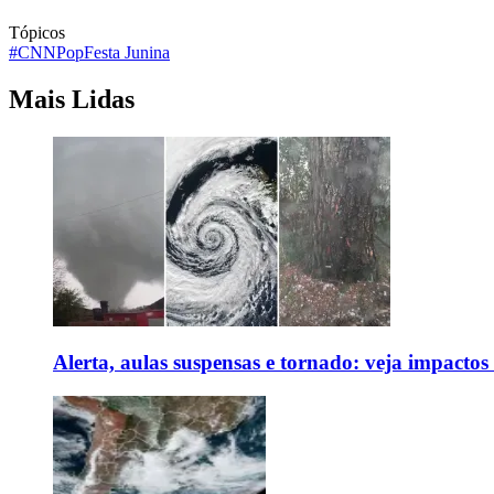
Tópicos
#CNNPop
Festa Junina
Mais Lidas
Alerta, aulas suspensas e tornado: veja impactos