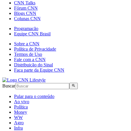
CNN Talks
Fórum CNN
Blogs CNN
Colunas CNN
Programação
Equipe CNN Brasil
Sobre a CNN
Política de Privacidade
Termos de Uso
Fale com a CNN
Distribuição do Sinal
Faça parte da Equipe CNN
Buscar
Pular para o conteúdo
Ao vivo
Política
Money
WW
Agro
Infra