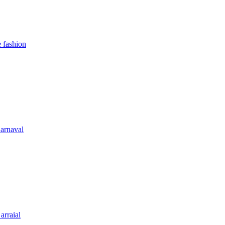
e fashion
Carnaval
arraial