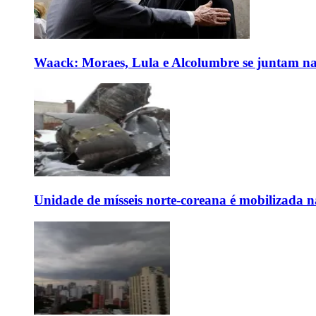
Waack: Moraes, Lula e Alcolumbre se juntam na
Unidade de mísseis norte-coreana é mobilizada n