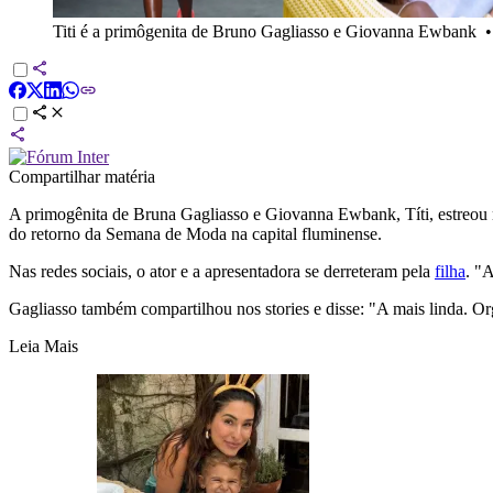
Titi é a primôgenita de Bruno Gagliasso e Giovanna Ewbank
Compartilhar matéria
A primogênita de Bruna Gagliasso e Giovanna Ewbank, Títi, estreou 
do retorno da Semana de Moda na capital fluminense.
Nas redes sociais, o ator e a apresentadora se derreteram pela
filha
. "
Gagliasso também compartilhou nos stories e disse: "A mais linda. Or
Leia Mais