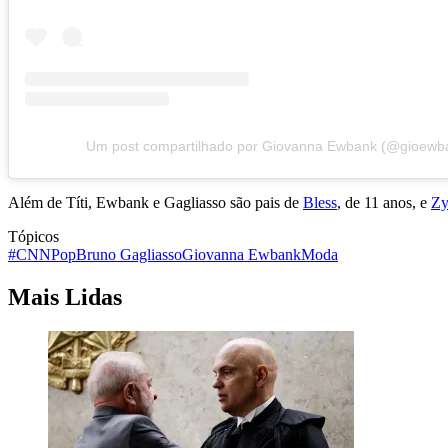
Um post compartilhado por Giovanna Ewbank (@gioewb
Além de Títi, Ewbank e Gagliasso são pais de
Bless
, de 11 anos, e
Zy
Tópicos
#CNNPop
Bruno Gagliasso
Giovanna Ewbank
Moda
Mais Lidas