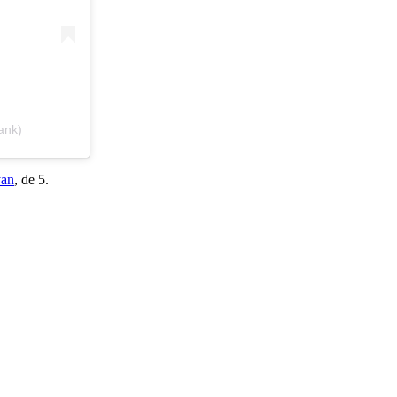
ank)
an
, de 5.