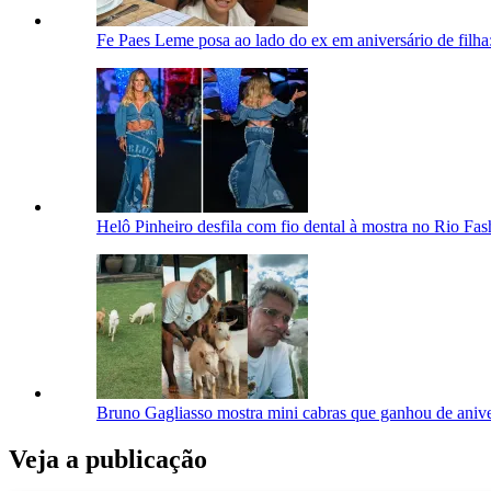
Fe Paes Leme posa ao lado do ex em aniversário de filh
Helô Pinheiro desfila com fio dental à mostra no Rio Fa
Bruno Gagliasso mostra mini cabras que ganhou de anive
Veja a publicação