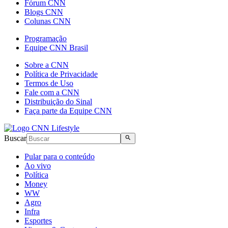
Fórum CNN
Blogs CNN
Colunas CNN
Programação
Equipe CNN Brasil
Sobre a CNN
Política de Privacidade
Termos de Uso
Fale com a CNN
Distribuição do Sinal
Faça parte da Equipe CNN
Buscar
Pular para o conteúdo
Ao vivo
Política
Money
WW
Agro
Infra
Esportes