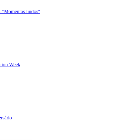
a: "Momentos lindos"
shion Week
rsário