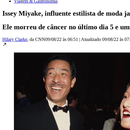
Viagem & Gastronomia
Issey Miyake, influente estilista de moda 
Ele morreu de câncer no último dia 5 e um 
Hilary Clarke
, da CNN
09/08/22 às 06:51
|
Atualizado
09/08/22 às 07