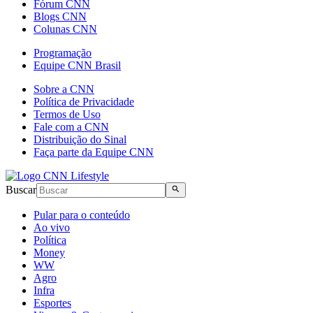
Fórum CNN
Blogs CNN
Colunas CNN
Programação
Equipe CNN Brasil
Sobre a CNN
Política de Privacidade
Termos de Uso
Fale com a CNN
Distribuição do Sinal
Faça parte da Equipe CNN
Buscar
Pular para o conteúdo
Ao vivo
Política
Money
WW
Agro
Infra
Esportes