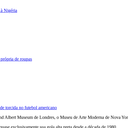
à Nigéria
própria de roupas
 de torcida no futebol americano
a and Albert Museum de Londres, o Museu de Arte Moderna de Nova York
quase exclusivamente sua gola alta preta desde a década de 1980.