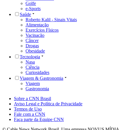
Golfe
e-Sports
Saúde
Roberto Kalil - Sinais Vitais
Alimentação
Exercícios Físicos
Vacinação
Câncer
Drogas
Obesidade
Tecnologia
Nasa
Ciência
Curiosidades
Viagem & Gastronomia
Viagem
Gastronomia
Sobre a CNN Brasil
Aviso Legal e Política de Privacidade
Termos de Uso
Fale com a CNN
Faça parte da Equipe CNN
© Cable News Network Brasil. Uma empresa NOVUS MÍDIA.