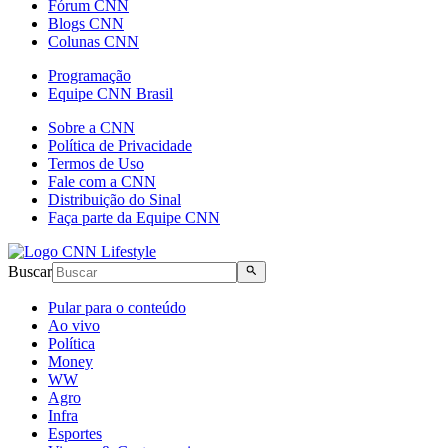
Fórum CNN
Blogs CNN
Colunas CNN
Programação
Equipe CNN Brasil
Sobre a CNN
Política de Privacidade
Termos de Uso
Fale com a CNN
Distribuição do Sinal
Faça parte da Equipe CNN
Buscar
Pular para o conteúdo
Ao vivo
Política
Money
WW
Agro
Infra
Esportes