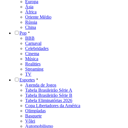
Europa
Ásia
África
Oriente Médio
Rússia
China
Pop
BBB
Carnaval
Celebridades
Cinema
Música
Realities
Streaming
TV
Esportes
Agenda de Jogos
Tabela Brasileirão Série A
Tabela Brasileirão Série B
Tabela Eliminatórias 2026
Copa Libertadores da América
Olimpíadas
Basquete
Vôlei
Automobilismo