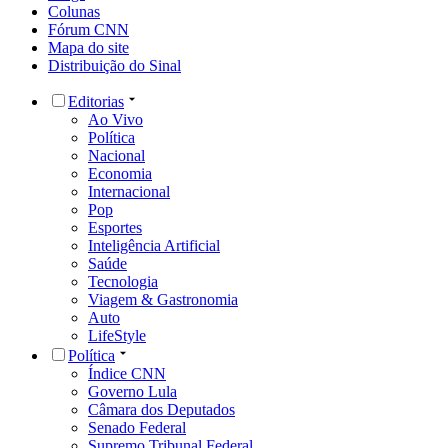
Colunas
Fórum CNN
Mapa do site
Distribuição do Sinal
Editorias
Ao Vivo
Política
Nacional
Economia
Internacional
Pop
Esportes
Inteligência Artificial
Saúde
Tecnologia
Viagem & Gastronomia
Auto
LifeStyle
Política
Índice CNN
Governo Lula
Câmara dos Deputados
Senado Federal
Supremo Tribunal Federal