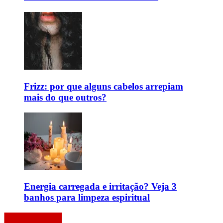
Frizz: por que alguns cabelos arrepiam
mais do que outros?
Energia carregada e irritação? Veja 3
banhos para limpeza espiritual