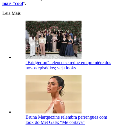
mais "cool
".
Leia Mais
"Bridgerton": elenco se reúne em première dos
novos episódios; veja looks
Bruna Marquezine relembra perrengues com
look do Met Gala: "Me cortava"