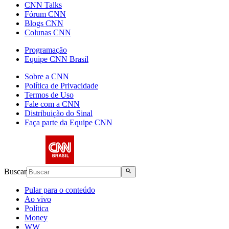
CNN Talks
Fórum CNN
Blogs CNN
Colunas CNN
Programação
Equipe CNN Brasil
Sobre a CNN
Política de Privacidade
Termos de Uso
Fale com a CNN
Distribuição do Sinal
Faça parte da Equipe CNN
Buscar
Pular para o conteúdo
Ao vivo
Política
Money
WW