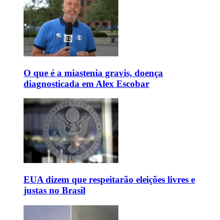
O que é a miastenia gravis, doença
diagnosticada em Alex Escobar
EUA dizem que respeitarão eleições livres e
justas no Brasil