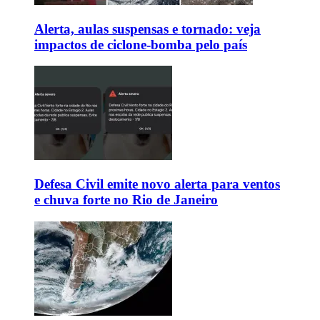
Alerta, aulas suspensas e tornado: veja
impactos de ciclone-bomba pelo país
Defesa Civil emite novo alerta para ventos
e chuva forte no Rio de Janeiro