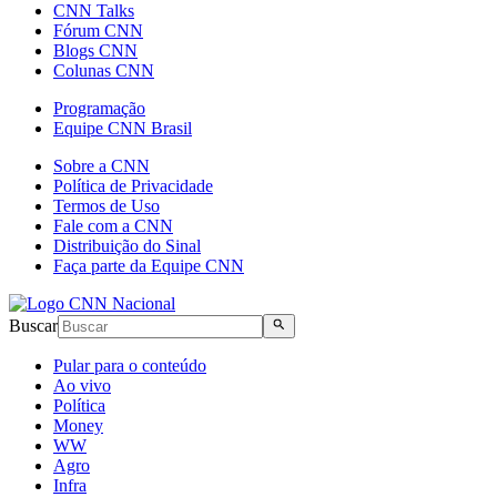
CNN Talks
Fórum CNN
Blogs CNN
Colunas CNN
Programação
Equipe CNN Brasil
Sobre a CNN
Política de Privacidade
Termos de Uso
Fale com a CNN
Distribuição do Sinal
Faça parte da Equipe CNN
Buscar
Pular para o conteúdo
Ao vivo
Política
Money
WW
Agro
Infra