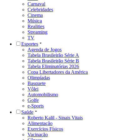
Carnaval
Celebridades
Cinema
Música
Realities
Streaming
TV
Esportes
Agenda de Jogos
Tabela Brasileirão Série A
Tabela Brasileirão Série B
Tabela Eliminatórias 2026
Copa Libertadores da América
Olimpíadas
Basquete
Vôlei
Automobilismo
Golfe
e-Sports
Saúde
Roberto Kalil - Sinais Vitais
Alimentação
Exercícios Físicos
Vacinação