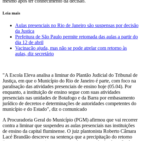
mesmo após ter conhecimento da decisão.
Leia mais
Aulas presenciais no Rio de Janeiro são suspensas por decisão
da Justiça
Prefeitura de São Paulo permite retomada das aulas a partir do
dia 12 de abril
Vacinação ajuda, mas não se pode atrelar com retorno às
aulas, diz secretário
"A Escola Eleva analisa a liminar do Plantão Judicial do Tribunal de
Justiça, em que o Município do Rio de Janeiro é parte, com foco na
paralisação das atividades presenciais de ensino hoje (05.04). Por
enquanto, a instituição de ensino segue com suas atividades
presenciais nas unidades de Botafogo e da Barra por embasamento
jurídico de decretos e determinações de autoridades competentes do
município e do Estado", diz o comunicado
A Procuradoria Geral do Município (PGM) afirmou que vai recorrer
contra a liminar que suspendeu as aulas presenciais nas instituições
de ensino da capital fluminense. O juiz plantonista Roberto Câmara
Lacé Brandão descreve na sentença que a precipitação do retorno