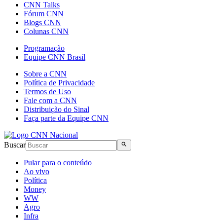
CNN Talks
Fórum CNN
Blogs CNN
Colunas CNN
Programação
Equipe CNN Brasil
Sobre a CNN
Política de Privacidade
Termos de Uso
Fale com a CNN
Distribuição do Sinal
Faça parte da Equipe CNN
Buscar
Pular para o conteúdo
Ao vivo
Política
Money
WW
Agro
Infra