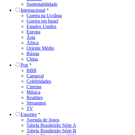
Sustentabilidade
Internacional
Guerra na Ucrânia
Guerra em Israel
Estados Unidos
Europa
Ásia
África
Oriente Médio
Rússia
China
Pop
BBB
Carnaval
Celebridades
Cinema
Música
Realities
Streaming
TV
Esportes
Agenda de Jogos
Tabela Brasileirão Série A
Tabela Brasileirão Série B