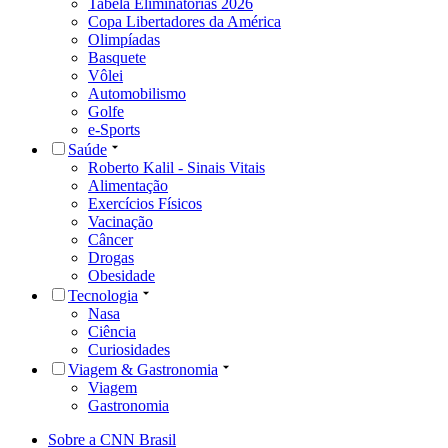
Tabela Eliminatórias 2026
Copa Libertadores da América
Olimpíadas
Basquete
Vôlei
Automobilismo
Golfe
e-Sports
Saúde
Roberto Kalil - Sinais Vitais
Alimentação
Exercícios Físicos
Vacinação
Câncer
Drogas
Obesidade
Tecnologia
Nasa
Ciência
Curiosidades
Viagem & Gastronomia
Viagem
Gastronomia
Sobre a CNN Brasil