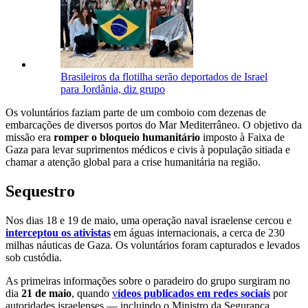
Brasileiros da flotilha serão deportados de Israel
para Jordânia, diz grupo
Os voluntários faziam parte de um comboio com dezenas de
embarcações de diversos portos do Mar Mediterrâneo. O objetivo da
missão era
romper o bloqueio humanitário
imposto à Faixa de
Gaza para levar suprimentos médicos e civis à população sitiada e
chamar a atenção global para a crise humanitária na região.
Sequestro
Nos dias 18 e 19 de maio, uma operação naval israelense cercou e
interceptou os ativistas
em águas internacionais, a cerca de 230
milhas náuticas de Gaza. Os voluntários foram capturados e levados
sob custódia.
As primeiras informações sobre o paradeiro do grupo surgiram no
dia
21 de maio
, quando
v
ídeos publicados em redes sociais
por
autoridades israelenses — incluindo o Ministro da Segurança