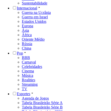
Sustentabilidade
Internacional
Guerra na Ucrânia
Guerra em Israel
Estados Unidos
Europa
Ásia
África
Oriente Médio
Rússia
China
Pop
BBB
Carnaval
Celebridades
Cinema
Música
Realities
Streaming
TV
Esportes
Agenda de Jogos
Tabela Brasileirão Série A
Tabela Brasileirão Série B