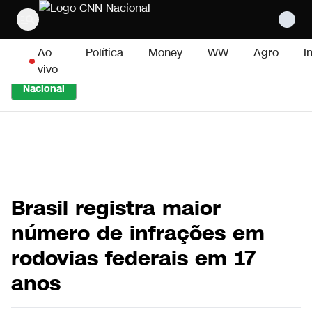
Pular para o conteúdo
Ao
Política
Money
WW
Agro
I
vivo
Nacional
Brasil registra maior
número de infrações em
rodovias federais em 17
anos