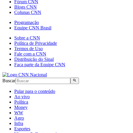
Fórum CNN
Blogs CNN
Colunas CNN
Programação
Equipe CNN Brasil
Sobre a CNN
Política de Privacidade
Termos de Uso
Fale com a CNN
Distribuição do Sinal
Faça parte da Equipe CNN
Buscar
Pular para o conteúdo
Ao vivo
Política
Money
WW
Agro
Infra
Esportes