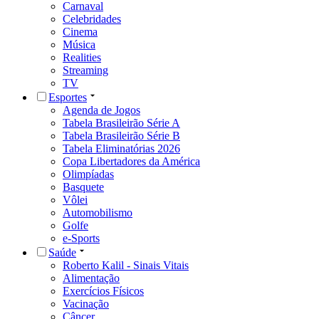
Carnaval
Celebridades
Cinema
Música
Realities
Streaming
TV
Esportes
Agenda de Jogos
Tabela Brasileirão Série A
Tabela Brasileirão Série B
Tabela Eliminatórias 2026
Copa Libertadores da América
Olimpíadas
Basquete
Vôlei
Automobilismo
Golfe
e-Sports
Saúde
Roberto Kalil - Sinais Vitais
Alimentação
Exercícios Físicos
Vacinação
Câncer