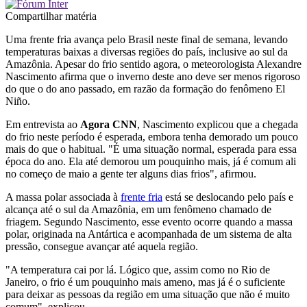
Compartilhar matéria
Uma frente fria avança pelo Brasil neste final de semana, levando
temperaturas baixas a diversas regiões do país, inclusive ao sul da
Amazônia. Apesar do frio sentido agora, o meteorologista Alexandre
Nascimento afirma que o inverno deste ano deve ser menos rigoroso
do que o do ano passado, em razão da formação do fenômeno El
Niño.
Em entrevista ao
Agora CNN
, Nascimento explicou que a chegada
do frio neste período é esperada, embora tenha demorado um pouco
mais do que o habitual. "É uma situação normal, esperada para essa
época do ano. Ela até demorou um pouquinho mais, já é comum ali
no começo de maio a gente ter alguns dias frios", afirmou.
A massa polar associada à
frente fria
está se deslocando pelo país e
alcança até o sul da Amazônia, em um fenômeno chamado de
friagem. Segundo Nascimento, esse evento ocorre quando a massa
polar, originada na Antártica e acompanhada de um sistema de alta
pressão, consegue avançar até aquela região.
"A temperatura cai por lá. Lógico que, assim como no Rio de
Janeiro, o frio é um pouquinho mais ameno, mas já é o suficiente
para deixar as pessoas da região em uma situação que não é muito
comum", explicou.