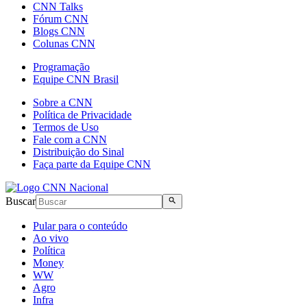
CNN Talks
Fórum CNN
Blogs CNN
Colunas CNN
Programação
Equipe CNN Brasil
Sobre a CNN
Política de Privacidade
Termos de Uso
Fale com a CNN
Distribuição do Sinal
Faça parte da Equipe CNN
Buscar
Pular para o conteúdo
Ao vivo
Política
Money
WW
Agro
Infra