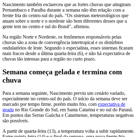
Nascimento também esclareceu que as fortes chuvas que atingiram
Pernambuco e Paraíba durante a semana não têm relação com a
frente fria do centro-sul do país. "Os sistemas meteorológicos que
atuam sobre o norte e o nordeste são bem diferentes desses que a
gente tem no centro e sul do Brasil", afirmou.
Na região Norte e Nordeste, os fenômenos responsáveis pelas
chuvas são a zona de convergência intertropical e os distúrbios
ondulatórios de leste. Segundo o especialista, esses sistemas ficaram
mais fracos desde a última quarta-feira (6), e não há expectativa de
chuvas tão intensas para a região no curto prazo.
Semana começa gelada e termina com
chuva
Para a semana seguinte, Nascimento previu um cenário variado,
especialmente no centro-sul do país. O início da semana deve ser
marcado por tempo firme, porém muito frio, com
expectativa de
geada
no Rio Grande do Sul, em Santa Catarina e no sul do Paraná.
Em pontos das Serras Gaúcha e Catarinense, temperaturas negativas
são possíveis.
A partir de quarta-feira (13), a temperatura volta a subir rapidamente.
Entre quinta-feira (14) e o final da semana, uma nova frente fria