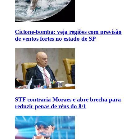
Ciclone-bomba: veja regiões com previsão
de ventos fortes no estado de SP
STF contraria Moraes e abre brecha para
reduzir penas de réus do 8/1