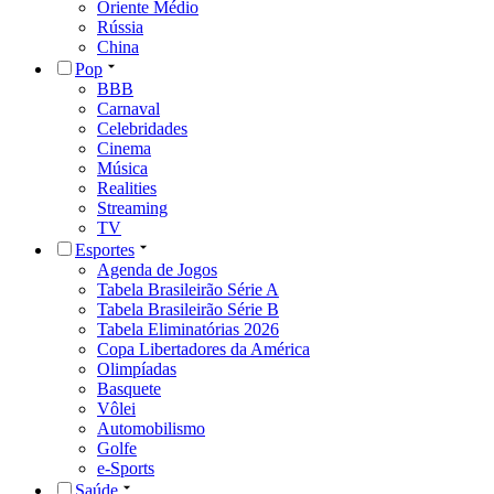
Oriente Médio
Rússia
China
Pop
BBB
Carnaval
Celebridades
Cinema
Música
Realities
Streaming
TV
Esportes
Agenda de Jogos
Tabela Brasileirão Série A
Tabela Brasileirão Série B
Tabela Eliminatórias 2026
Copa Libertadores da América
Olimpíadas
Basquete
Vôlei
Automobilismo
Golfe
e-Sports
Saúde