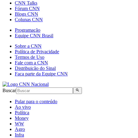
CNN Talks
Fórum CNN
Blogs CNN
Colunas CNN
Programação
Equipe CNN Brasil
Sobre a CNN
Política de Privacidade
Termos de Uso
Fale com a CNN
Distribuição do Sinal
Faça parte da Equipe CNN
Buscar
Pular para o conteúdo
Ao vivo
Política
Money
WW
Agro
Infra