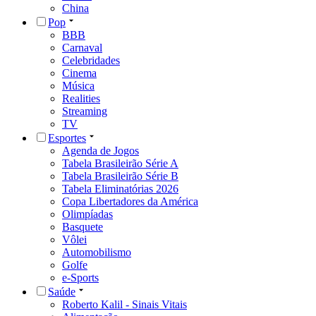
China
Pop
BBB
Carnaval
Celebridades
Cinema
Música
Realities
Streaming
TV
Esportes
Agenda de Jogos
Tabela Brasileirão Série A
Tabela Brasileirão Série B
Tabela Eliminatórias 2026
Copa Libertadores da América
Olimpíadas
Basquete
Vôlei
Automobilismo
Golfe
e-Sports
Saúde
Roberto Kalil - Sinais Vitais