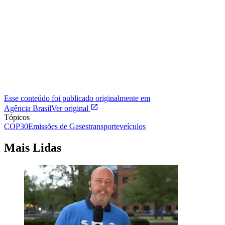
Esse conteúdo foi publicado originalmente em
Agência Brasil
Ver original
Tópicos
COP30
Emissões de Gases
transporte
veículos
Mais Lidas