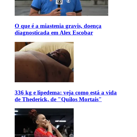
O que é a miastenia gravis, doença
diagnosticada em Alex Escobar
336 kg e lipedema: veja como está a vida
de Thederick, de "Quilos Mortais"