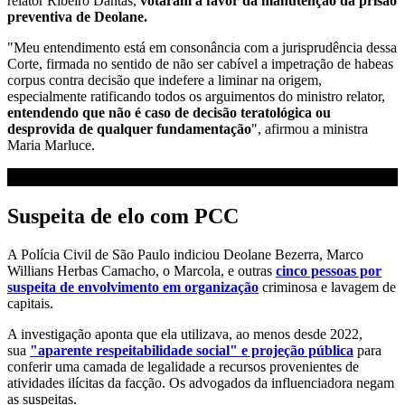
relator Ribeiro Dantas,
votaram a favor da manutenção da prisão
preventiva de Deolane.
"Meu entendimento está em consonância com a jurisprudência dessa
Corte, firmada no sentido de não ser cabível a impetração de habeas
corpus contra decisão que indefere a liminar na origem,
especialmente ratificando todos os arguimentos do ministro relator,
entendendo que não é caso de decisão teratológica ou
desprovida de qualquer fundamentação
", afirmou a ministra
Maria Marluce.
Suspeita de elo com PCC
A Polícia Civil de São Paulo indiciou Deolane Bezerra, Marco
Willians Herbas Camacho, o Marcola, e outras
cinco pessoas por
suspeita de envolvimento em organização
criminosa e lavagem de
capitais.
A investigação aponta que ela utilizava, ao menos desde 2022,
sua
"aparente respeitabilidade social" e projeção pública
para
conferir uma camada de legalidade a recursos provenientes de
atividades ilícitas da facção. Os advogados da influenciadora negam
as suspeitas.