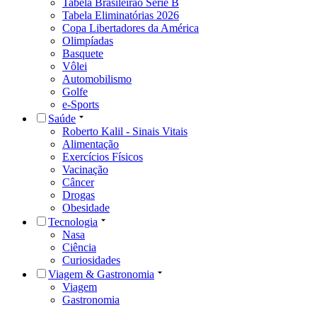
Tabela Brasileirão Série B
Tabela Eliminatórias 2026
Copa Libertadores da América
Olimpíadas
Basquete
Vôlei
Automobilismo
Golfe
e-Sports
Saúde
Roberto Kalil - Sinais Vitais
Alimentação
Exercícios Físicos
Vacinação
Câncer
Drogas
Obesidade
Tecnologia
Nasa
Ciência
Curiosidades
Viagem & Gastronomia
Viagem
Gastronomia