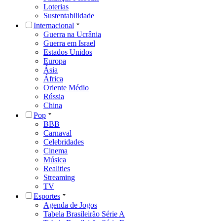
Loterias
Sustentabilidade
Internacional
Guerra na Ucrânia
Guerra em Israel
Estados Unidos
Europa
Ásia
África
Oriente Médio
Rússia
China
Pop
BBB
Carnaval
Celebridades
Cinema
Música
Realities
Streaming
TV
Esportes
Agenda de Jogos
Tabela Brasileirão Série A