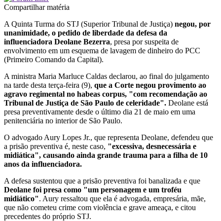
Compartilhar matéria
A Quinta Turma do STJ (Superior Tribunal de Justiça)
negou, por
unanimidade, o pedido de liberdade da defesa da
influenciadora Deolane Bezerra
, presa por suspeita de
envolvimento em um esquema de lavagem de dinheiro do PCC
(Primeiro Comando da Capital).
A ministra Maria Marluce Caldas declarou, ao final do julgamento
na tarde desta terça-feira (9),
que a Corte negou provimento ao
agravo regimental no habeas corpus, "com recomendação ao
Tribunal de Justiça de São Paulo de celeridade".
Deolane está
presa preventivamente desde o último dia 21 de maio em uma
penitenciária no interior de São Paulo.
O advogado Aury Lopes Jr., que representa Deolane, defendeu que
a prisão preventiva é, neste caso,
"excessiva, desnecessária e
midiática", causando ainda grande trauma para a filha de 10
anos da influenciadora.
A defesa sustentou que a prisão preventiva foi banalizada e que
Deolane foi presa como
"um personagem e um troféu
midiático"
. Aury ressaltou que ela é advogada, empresária, mãe,
que não cometeu crime com violência e grave ameaça, e citou
precedentes do próprio STJ.