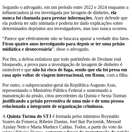
Segundo o advogado, em um período entre 2022 e 2024 enquanto a
influenciadora já era investigada por lavagem de dinheiro,
ela
nunca foi chamada para prestar informações
. Aury defende que
ela poderia ter sido intimada e poderia ter dado explicações sobre
determinados depósitos aos investigadores, mas isso nunca ocorreu.
"Parece que efetivamente não se buscava apurar a verdade dos fatos.
Ficou quatro anos investigando para depois se ter uma prisão
midiática e desnecessária
", disse o advogado.
Por fim, a defesa enfatizou que todo patrimônio de Deolane está
bloqueado, a prova para a investigação de lavagem de dinheiro é
rastreável e que
não há risco de fuga, sendo que ela foi presa em
casa após voltar de viagem internacional, em Roma
, com a filha.
Por outro, o subprocurador-geral da República Augusto Aras,
representando o Ministério Público Federal e sustentando a
manutenção da prisão, citou precedentes da Quinta e Sexta Turmas
justificando a prisão preventiva de uma mãe e de uma pessoa
relacionada a integrante de organização criminosa.
A
Quinta Turma do STJ
é formada pelos ministros Reynaldo
Soares da Fonseca, Ribeiro Dantas, Joel Ilan Paciornik, Messod
Azulay Neto e Maria Marluce Caldas. Todos, a partir do voto do