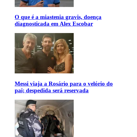
O que é a miastenia gravis, doença
diagnosticada em Alex Escobar
Messi viaja a Rosário para o velório do
pai; despedida será reservada