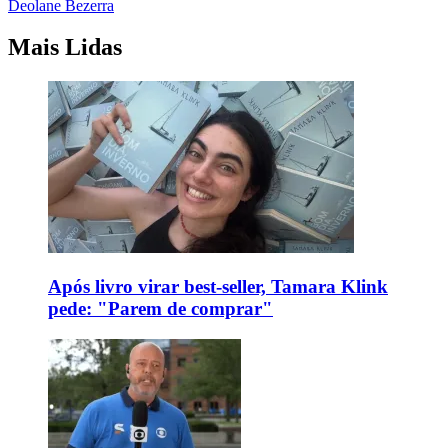
Deolane Bezerra
Mais Lidas
Após livro virar best-seller, Tamara Klink
pede: "Parem de comprar"