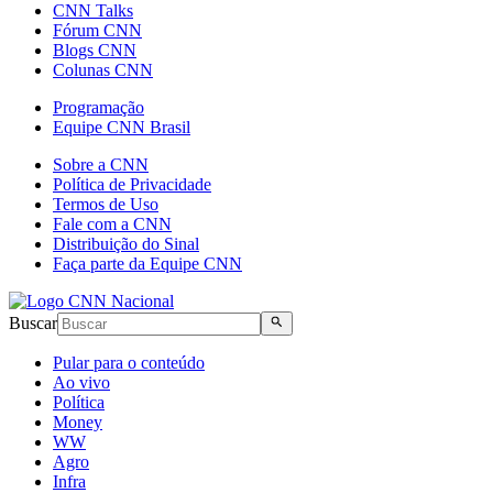
CNN Talks
Fórum CNN
Blogs CNN
Colunas CNN
Programação
Equipe CNN Brasil
Sobre a CNN
Política de Privacidade
Termos de Uso
Fale com a CNN
Distribuição do Sinal
Faça parte da Equipe CNN
Buscar
Pular para o conteúdo
Ao vivo
Política
Money
WW
Agro
Infra