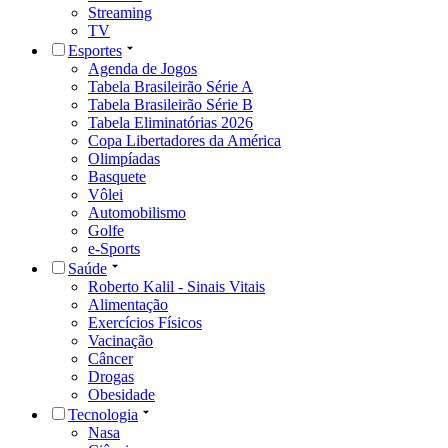
Streaming
TV
Esportes
Agenda de Jogos
Tabela Brasileirão Série A
Tabela Brasileirão Série B
Tabela Eliminatórias 2026
Copa Libertadores da América
Olimpíadas
Basquete
Vôlei
Automobilismo
Golfe
e-Sports
Saúde
Roberto Kalil - Sinais Vitais
Alimentação
Exercícios Físicos
Vacinação
Câncer
Drogas
Obesidade
Tecnologia
Nasa