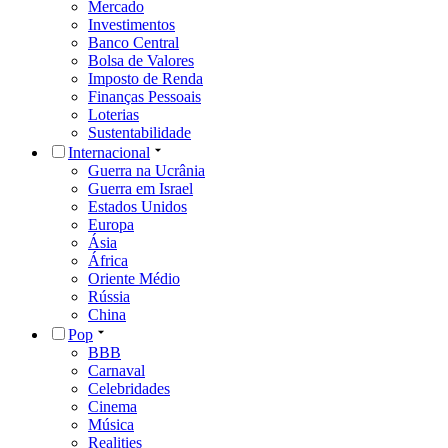
Mercado
Investimentos
Banco Central
Bolsa de Valores
Imposto de Renda
Finanças Pessoais
Loterias
Sustentabilidade
Internacional
Guerra na Ucrânia
Guerra em Israel
Estados Unidos
Europa
Ásia
África
Oriente Médio
Rússia
China
Pop
BBB
Carnaval
Celebridades
Cinema
Música
Realities