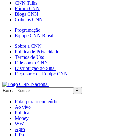
CNN Talks
Fórum CNN
Blogs CNN
Colunas CNN
Programação
Equipe CNN Brasil
Sobre a CNN
Política de Privacidade
Termos de Uso
Fale com a CNN
Distribuição do Sinal
Faça parte da Equipe CNN
Buscar
Pular para o conteúdo
Ao vivo
Política
Money
WW
Agro
Infra