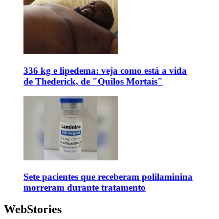
336 kg e lipedema: veja como está a vida
de Thederick, de "Quilos Mortais"
Sete pacientes que receberam polilaminina
morreram durante tratamento
WebStories