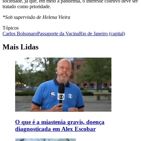
sociedade, já que, em meio à pandemia, o interesse coletivo deve ser
tratado como prioridade.
*Sob supervisão de Helena Vieira
Tópicos
Carlos Bolsonaro
Passaporte da Vacina
Rio de Janeiro (capital)
Mais Lidas
O que é a miastenia gravis, doença
diagnosticada em Alex Escobar