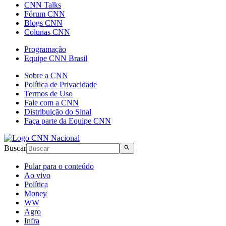
CNN Talks
Fórum CNN
Blogs CNN
Colunas CNN
Programação
Equipe CNN Brasil
Sobre a CNN
Política de Privacidade
Termos de Uso
Fale com a CNN
Distribuição do Sinal
Faça parte da Equipe CNN
Buscar
Pular para o conteúdo
Ao vivo
Política
Money
WW
Agro
Infra