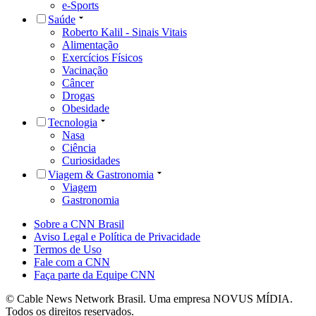
e-Sports
Saúde
Roberto Kalil - Sinais Vitais
Alimentação
Exercícios Físicos
Vacinação
Câncer
Drogas
Obesidade
Tecnologia
Nasa
Ciência
Curiosidades
Viagem & Gastronomia
Viagem
Gastronomia
Sobre a CNN Brasil
Aviso Legal e Política de Privacidade
Termos de Uso
Fale com a CNN
Faça parte da Equipe CNN
© Cable News Network Brasil. Uma empresa NOVUS MÍDIA.
Todos os direitos reservados.