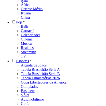
Ásia
África
Oriente Médio
Rússia
China
Pop
BBB
Carnaval
Celebridades
Cinema
Música
Realities
Streaming
TV
Esportes
Agenda de Jogos
Tabela Brasileirão Série A
Tabela Brasileirão Série B
Tabela Eliminatórias 2026
Copa Libertadores da América
Olimpíadas
Basquete
Vôlei
Automobilismo
Golfe