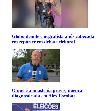
Globo demite cinegrafista após cabeçada
em repórter em debate eleitoral
O que é a miastenia gravis, doença
diagnosticada em Alex Escobar