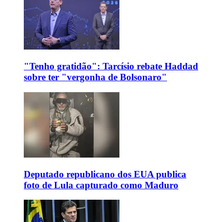
"Tenho gratidão": Tarcísio rebate Haddad
sobre ter "vergonha de Bolsonaro"
Deputado republicano dos EUA publica
foto de Lula capturado como Maduro