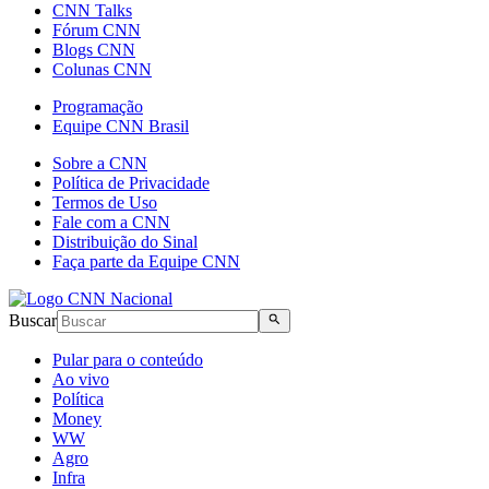
CNN Talks
Fórum CNN
Blogs CNN
Colunas CNN
Programação
Equipe CNN Brasil
Sobre a CNN
Política de Privacidade
Termos de Uso
Fale com a CNN
Distribuição do Sinal
Faça parte da Equipe CNN
Buscar
Pular para o conteúdo
Ao vivo
Política
Money
WW
Agro
Infra