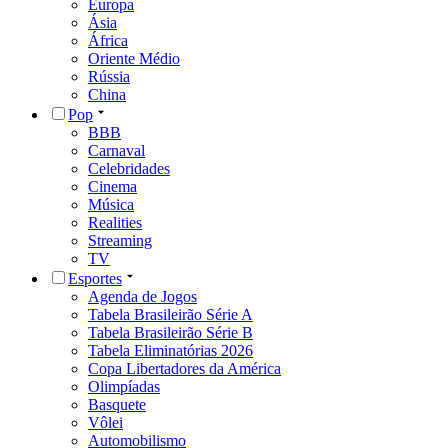
Europa
Ásia
África
Oriente Médio
Rússia
China
Pop
BBB
Carnaval
Celebridades
Cinema
Música
Realities
Streaming
TV
Esportes
Agenda de Jogos
Tabela Brasileirão Série A
Tabela Brasileirão Série B
Tabela Eliminatórias 2026
Copa Libertadores da América
Olimpíadas
Basquete
Vôlei
Automobilismo