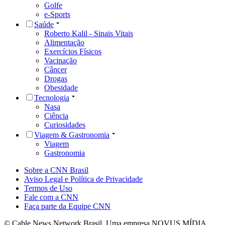
Golfe
e-Sports
Saúde
Roberto Kalil - Sinais Vitais
Alimentação
Exercícios Físicos
Vacinação
Câncer
Drogas
Obesidade
Tecnologia
Nasa
Ciência
Curiosidades
Viagem & Gastronomia
Viagem
Gastronomia
Sobre a CNN Brasil
Aviso Legal e Política de Privacidade
Termos de Uso
Fale com a CNN
Faça parte da Equipe CNN
© Cable News Network Brasil. Uma empresa NOVUS MÍDIA.