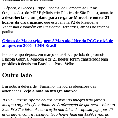
À época, o Gaeco (Grupo Especial de Combate ao Crime
Organizado), do MPSP (Ministério Público de São Paulo), anunciou
a
descoberta de um plano para resgatar Marcola e outros 21
líderes da organização
, que estavam na P2 de Presidente
Venceslau e também em Presidente Bernardes, ambas no interior
paulista.
Crimes de Maio: veja quem é Marcola, líder do PCC e pivô de
ataques em 2006 | CNN Brasil
Pouco tempo depois, em março de 2019, a pedido do promotor
Lincoln Gakiya, Marcola e os 21 líderes foram transferidos para
presídios federais em Brasília e Porto Velho.
Outro lado
Em nota, a defesa de "Fuminho" negou as alegações das
autoridades.
Veja a nota na íntegra abaixo:
"O Sr. Gilberto Aparecido dos Santos não integra nem jamais
integrou organização criminosa. A afirmação de que seria "número
2 do PCC" é falsa. A construção midiática de suposta fuga por 20
anos não encontra respaldo. Não houve fuga em 1999, e não há