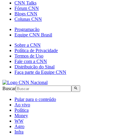
CNN Talks
Fórum CNN
Blogs CNN
Colunas CNN
Programação
Equipe CNN Brasil
Sobre a CNN
Política de Privacidade
Termos de Uso
Fale com a CNN
Distribuição do Sinal
Faça parte da Equipe CNN
Buscar
Pular para o conteúdo
Ao vivo
Política
Money
WW
Agro
Infra