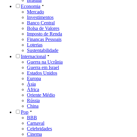
Brasília
Economia
Mercado
Investimentos
Banco Central
Bolsa de Valores
Imposto de Renda
Finanças Pessoais
Loterias
Sustentabilidade
Internacional
Guerra na Ucrânia
Guerra em Israel
Estados Unidos
Europa
Ásia
África
Oriente Médio
Rússia
China
Pop
BBB
Carnaval
Celebridades
Cinema