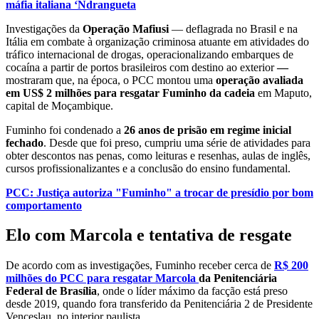
máfia italiana ‘Ndrangueta
Investigações da
Operação Mafiusi
— deflagrada no Brasil e na
Itália em combate à organização criminosa atuante em atividades do
tráfico internacional de drogas, operacionalizando embarques de
cocaína a partir de portos brasileiros com destino ao exterior
—
mostraram que, na época, o PCC montou uma
operação avaliada
em US$ 2 milhões para resgatar Fuminho da cadeia
em Maputo,
capital de Moçambique.
Fuminho foi condenado a
26 anos de prisão em regime inicial
fechado
. Desde que foi preso, cumpriu uma série de atividades para
obter descontos nas penas, como leituras e resenhas, aulas de inglês,
cursos profissionalizantes e a conclusão do ensino fundamental.
PCC: Justiça autoriza "Fuminho" a trocar de presídio por bom
comportamento
Elo com Marcola e tentativa de resgate
De acordo com as investigações, Fuminho receber cerca de
R$ 200
milhões do PCC para resgatar Marcola
da Penitenciária
Federal de Brasília
, onde o líder máximo da facção está preso
desde 2019, quando fora transferido da Penitenciária 2 de Presidente
Venceslau, no interior paulista.