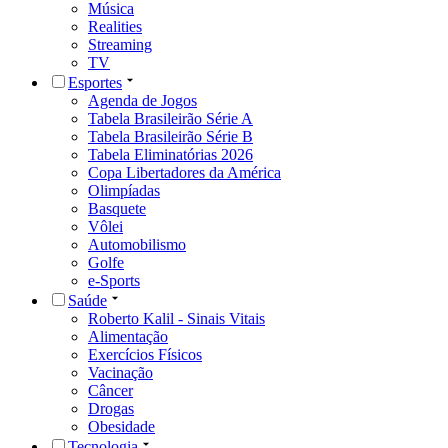
Música
Realities
Streaming
TV
Esportes
Agenda de Jogos
Tabela Brasileirão Série A
Tabela Brasileirão Série B
Tabela Eliminatórias 2026
Copa Libertadores da América
Olimpíadas
Basquete
Vôlei
Automobilismo
Golfe
e-Sports
Saúde
Roberto Kalil - Sinais Vitais
Alimentação
Exercícios Físicos
Vacinação
Câncer
Drogas
Obesidade
Tecnologia