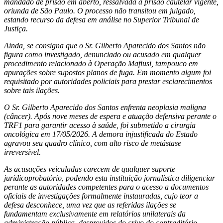
mandado de prisão em aberto, ressalvada a prisão cautelar vigente,
oriunda de São Paulo. O processo não transitou em julgado,
estando recurso da defesa em análise no Superior Tribunal de
Justiça.
Ainda, se consigna que o Sr. Gilberto Aparecido dos Santos não
figura como investigado, denunciado ou acusado em qualquer
procedimento relacionado à Operação Mafiusi, tampouco em
apurações sobre supostos planos de fuga. Em momento algum foi
requisitado por autoridades policiais para prestar esclarecimentos
sobre tais ilações.
O Sr. Gilberto Aparecido dos Santos enfrenta neoplasia maligna
(câncer). Após nove meses de espera e atuação defensiva perante o
TRF1 para garantir acesso à saúde, foi submetido a cirurgia
oncológica em 17/05/2026. A demora injustificada do Estado
agravou seu quadro clínico, com alto risco de metástase
irreversível.
As acusações veiculadas carecem de qualquer suporte
jurídicoprobatório, podendo esta instituição jornalística diligenciar
perante as autoridades competentes para o acesso a documentos
oficiais de investigações formalmente instauradas, cujo teor a
defesa desconhece, uma vez que as referidas ilações se
fundamentam exclusivamente em relatórios unilaterais da
administração pública, desprovidos do crivo do contraditório.