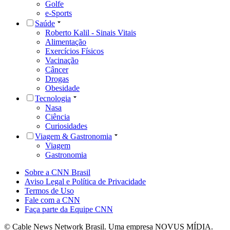
Golfe
e-Sports
Saúde
Roberto Kalil - Sinais Vitais
Alimentação
Exercícios Físicos
Vacinação
Câncer
Drogas
Obesidade
Tecnologia
Nasa
Ciência
Curiosidades
Viagem & Gastronomia
Viagem
Gastronomia
Sobre a CNN Brasil
Aviso Legal e Política de Privacidade
Termos de Uso
Fale com a CNN
Faça parte da Equipe CNN
© Cable News Network Brasil. Uma empresa NOVUS MÍDIA.