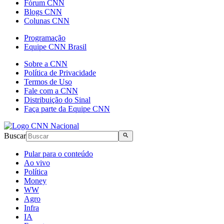
Fórum CNN
Blogs CNN
Colunas CNN
Programação
Equipe CNN Brasil
Sobre a CNN
Política de Privacidade
Termos de Uso
Fale com a CNN
Distribuição do Sinal
Faça parte da Equipe CNN
Buscar
Pular para o conteúdo
Ao vivo
Política
Money
WW
Agro
Infra
IA