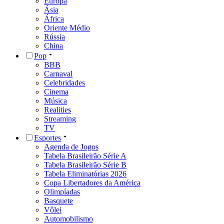
Europa
Ásia
África
Oriente Médio
Rússia
China
Pop
BBB
Carnaval
Celebridades
Cinema
Música
Realities
Streaming
TV
Esportes
Agenda de Jogos
Tabela Brasileirão Série A
Tabela Brasileirão Série B
Tabela Eliminatórias 2026
Copa Libertadores da América
Olimpíadas
Basquete
Vôlei
Automobilismo