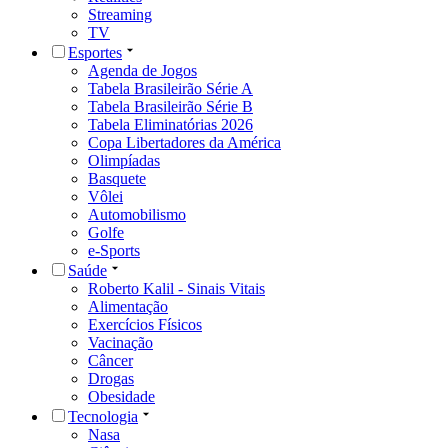
Streaming
TV
Esportes
Agenda de Jogos
Tabela Brasileirão Série A
Tabela Brasileirão Série B
Tabela Eliminatórias 2026
Copa Libertadores da América
Olimpíadas
Basquete
Vôlei
Automobilismo
Golfe
e-Sports
Saúde
Roberto Kalil - Sinais Vitais
Alimentação
Exercícios Físicos
Vacinação
Câncer
Drogas
Obesidade
Tecnologia
Nasa