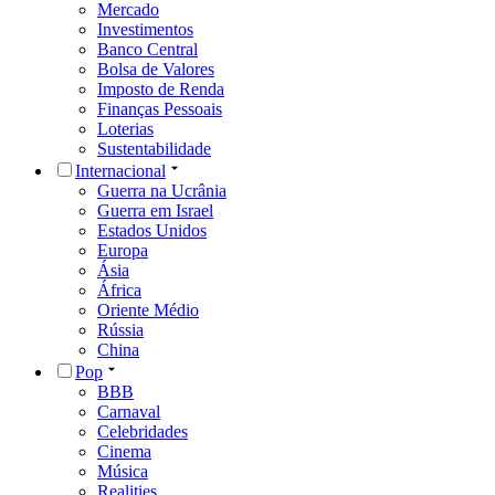
Mercado
Investimentos
Banco Central
Bolsa de Valores
Imposto de Renda
Finanças Pessoais
Loterias
Sustentabilidade
Internacional
Guerra na Ucrânia
Guerra em Israel
Estados Unidos
Europa
Ásia
África
Oriente Médio
Rússia
China
Pop
BBB
Carnaval
Celebridades
Cinema
Música
Realities