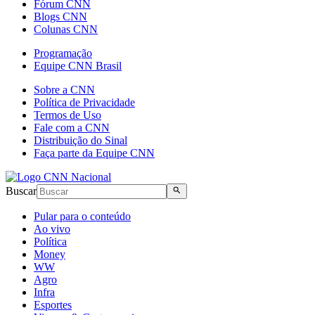
Fórum CNN
Blogs CNN
Colunas CNN
Programação
Equipe CNN Brasil
Sobre a CNN
Política de Privacidade
Termos de Uso
Fale com a CNN
Distribuição do Sinal
Faça parte da Equipe CNN
Buscar
Pular para o conteúdo
Ao vivo
Política
Money
WW
Agro
Infra
Esportes