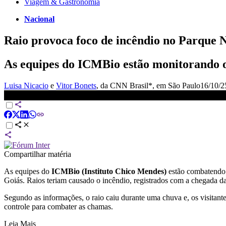
Viagem & Gastronomia
Nacional
Raio provoca foco de incêndio no Parque 
As equipes do ICMBio estão monitorando os
Luisa Nicacio
e
Vitor Bonets
, da CNN Brasil*
, em São Paulo
16/10/2
Raio provoca foco de incêndio no Parque Nacional da Chapada do
Compartilhar matéria
As equipes do
ICMBio (Instituto Chico Mendes)
estão combatendo 
Goiás. Raios teriam causado o incêndio, registrados com a chegada da
Segundo as informações, o raio caiu durante uma chuva e, os visitant
controle para combater as chamas.
Leia Mais