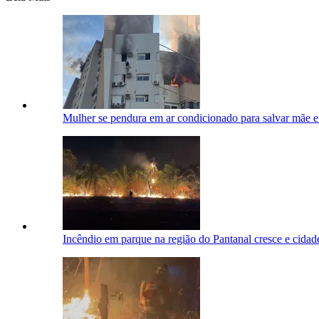
Mulher se pendura em ar condicionado para salvar mãe e
Incêndio em parque na região do Pantanal cresce e cidad