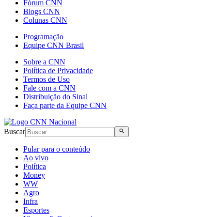
Fórum CNN
Blogs CNN
Colunas CNN
Programação
Equipe CNN Brasil
Sobre a CNN
Política de Privacidade
Termos de Uso
Fale com a CNN
Distribuição do Sinal
Faça parte da Equipe CNN
Buscar
Pular para o conteúdo
Ao vivo
Política
Money
WW
Agro
Infra
Esportes