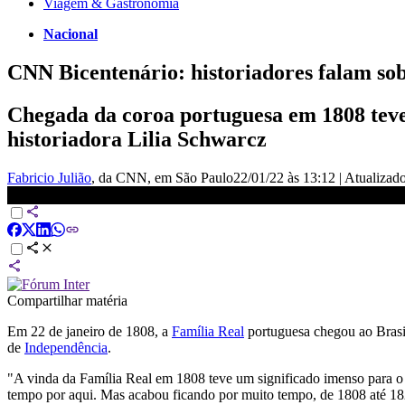
Viagem & Gastronomia
Nacional
CNN Bicentenário: historiadores falam sob
Chegada da coroa portuguesa em 1808 teve
historiadora Lilia Schwarcz
Fabricio Julião
, da CNN
, em São Paulo
22/01/22 às 13:12
|
Atualizad
CNN Bicentenário: A chegada da Família Real Portuguesa ao Bra
Compartilhar matéria
Em 22 de janeiro de 1808, a
Família Real
portuguesa chegou ao Brasil
de
Independência
.
"A vinda da Família Real em 1808 teve um significado imenso para o 
tempo por aqui. Mas acabou ficando por muito tempo, de 1808 até 1821