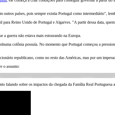
ugal
, ele começa a criar condições para conseguir governar a partir do 
 outros países, pois sempre existia Portugal como intermediário", lemb
l para Reino Unido de Portugal e Algarves. "A partir dessa data, que
 a guerra não estava mais estourando na Europa.
nenhuma colônia possuía. No momento que Portugal começou a pressionar 
ucionário republicano, como no resto das Américas, mas por um impera
re o assunto:
nto falando sobre os impactos da chegada da Família Real Portuguesa a