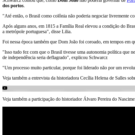
Schwarcz contou que, como
Dom João
não poderia governar de
Port
dos portos
.
"Até então, o Brasil como colônia não poderia negociar livremente com
Após alguns anos, em 1815 a Família Real elevou a condição do Brasi
a metrópole portuguesa", disse Lilia.
Foi nessa época também que Dom João foi coroado, em tempos em que
"Isso tudo fez com que o Brasil tivesse uma autonomia política que 
de independência seria deflagrado", explicou Schwarcz
"Um processo muito particular, porque foi liderado não por um revol
Veja também a entrevista da historiadora Cecília Helena de Salles sob
Veja também a participação do historiador Álvaro Pereira do Nascime