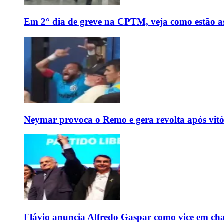
Em 2° dia de greve na CPTM, veja como estão as 
Neymar provoca o Remo e gera revolta após vit
Flávio anuncia Alfredo Gaspar como vice em cha