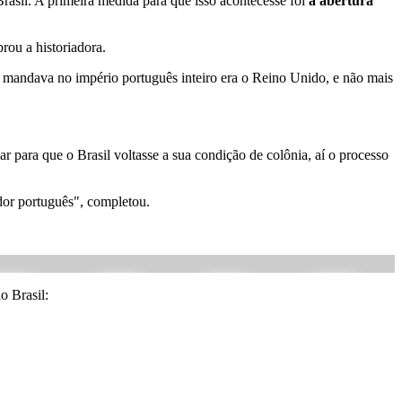
Brasil. A primeira medida para que isso acontecesse foi
a abertura
rou a historiadora.
m mandava no império português inteiro era o Reino Unido, e não mais
para que o Brasil voltasse a sua condição de colônia, aí o processo
dor português", completou.
o Brasil: