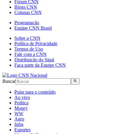
Fórum CNN
Blogs CNN
Colunas CNN
Programação
Equipe CNN Brasil
Sobre a CNN
Política de Privacidade
Termos de Uso
Fale com a CNN
Distribuição do Sinal
Faça parte da Equipe CNN
Buscar
Pular para o conteúdo
Ao vivo
Política
Money
WW
Agro
Infra
Esportes