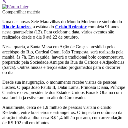
Compartilhar matéria
Uma das novas Sete Maravilhas do Mundo Moderno e símbolo do
Rio de Janeiro
, a estátua do
Cristo Redentor
completa 91 anos
nesta quarta-feira (12). Para celebrar a data, vários eventos são
realizados desde o dia 9 até 22 de outubro.
Nesta quarta, a Santa Missa em Ação de Graças presidida pelo
arcebispo do Rio, Cardeal Orani João Tempesta, será realizada pela
manhã, às 7h. Em seguida, haverá o tradicional bolo comemorativo,
preparado pela Sociedade Amigos da Rua da Carioca e Adjacências
(Sarca). Outras missas e terços estão programados para o decorrer
do dia.
Desde sua inauguração, o monumento recebe visitas de pessoas
ilustres. O papa João Paulo II, Dalai Lama, Princesa Diana, Príncipe
Charles e o ex-presidente dos Estados Unidos Barack Obama com
sua família já estiveram no alto do Corcovado.
Anualmente, cerca de 1,9 milhão de pessoas visitam o Cristo
Redentor, entre brasileiros e estrangeiros. O impacto econômico da
atração turística ultrapassa R$ 1,4 bilhão por ano, com arrecadação
de R$ 192 mil em tributos.