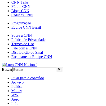
CNN Talks
Fórum CNN
Blogs CNN
Colunas CNN
Programação
Equipe CNN Brasil
Sobre a CNN
Política de Privacidade
Termos de Uso
Fale com a CNN
Distribuição do Sinal
Faça parte da Equipe CNN
Buscar
Pular para o conteúdo
Ao vivo
Política
Money
WW
Agro
Infra