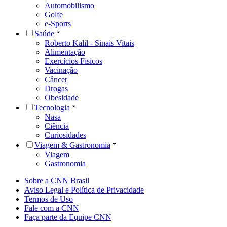
Automobilismo
Golfe
e-Sports
Saúde
Roberto Kalil - Sinais Vitais
Alimentação
Exercícios Físicos
Vacinação
Câncer
Drogas
Obesidade
Tecnologia
Nasa
Ciência
Curiosidades
Viagem & Gastronomia
Viagem
Gastronomia
Sobre a CNN Brasil
Aviso Legal e Política de Privacidade
Termos de Uso
Fale com a CNN
Faça parte da Equipe CNN