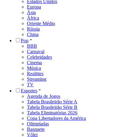
Estados Unidos
Europa
Ásia
África
Oriente Médio
Rússia
China
Pop
BBB
Carnaval
Celebridades
Cinema
Música
Realities
Streaming
TV
Esportes
Agenda de Jogos
Tabela Brasileirão Série A
Tabela Brasileirão Série B
Tabela Eliminatórias 2026
Copa Libertadores da América
Olimpíadas
Basquete
Vôlei