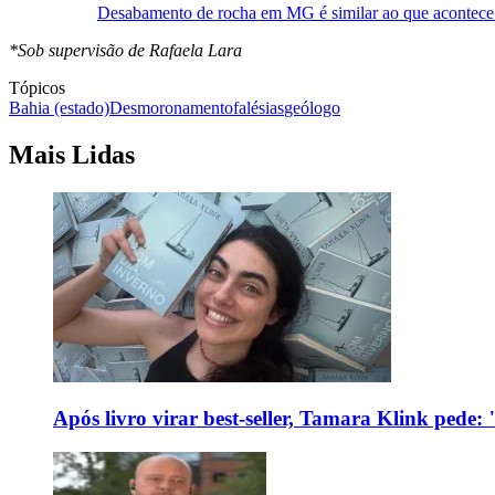
Desabamento de rocha em MG é similar ao que acontece 
*Sob supervisão de Rafaela Lara
Tópicos
Bahia (estado)
Desmoronamento
falésias
geólogo
Mais Lidas
Após livro virar best-seller, Tamara Klink pede