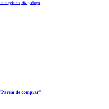
com geleiras, diz geólogo
: "Parem de comprar"