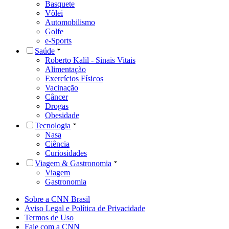
Basquete
Vôlei
Automobilismo
Golfe
e-Sports
Saúde
Roberto Kalil - Sinais Vitais
Alimentação
Exercícios Físicos
Vacinação
Câncer
Drogas
Obesidade
Tecnologia
Nasa
Ciência
Curiosidades
Viagem & Gastronomia
Viagem
Gastronomia
Sobre a CNN Brasil
Aviso Legal e Política de Privacidade
Termos de Uso
Fale com a CNN