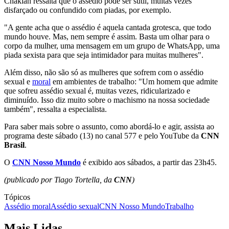
Chakian ressalta que o assédio pode ser sutil, muitas vezes
disfarçado ou confundido com piadas, por exemplo.
"A gente acha que o assédio é aquela cantada grotesca, que todo
mundo houve. Mas, nem sempre é assim. Basta um olhar para o
corpo da mulher, uma mensagem em um grupo de WhatsApp, uma
piada sexista para que seja intimidador para muitas mulheres".
Além disso, não são só as mulheres que sofrem com o assédio
sexual e
moral
em ambientes de trabalho: "Um homem que admite
que sofreu assédio sexual é, muitas vezes, ridicularizado e
diminuído. Isso diz muito sobre o machismo na nossa sociedade
também", ressalta a especialista.
Para saber mais sobre o assunto, como abordá-lo e agir, assista ao
programa deste sábado (13) no canal 577 e pelo YouTube da
CNN
Brasil
.
O
CNN Nosso Mundo
é exibido aos sábados, a partir das 23h45.
(publicado por Tiago Tortella, da
CNN
)
Tópicos
Assédio moral
Assédio sexual
CNN Nosso Mundo
Trabalho
Mais Lidas