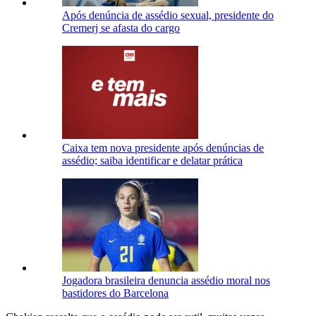
Após denúncia de assédio sexual, presidente do
Cremerj se afasta do cargo
Caixa tem nova presidente após denúncias de
assédio; saiba identificar e delatar prática
Jogadora brasileira denuncia assédio moral nos
bastidores do Barcelona