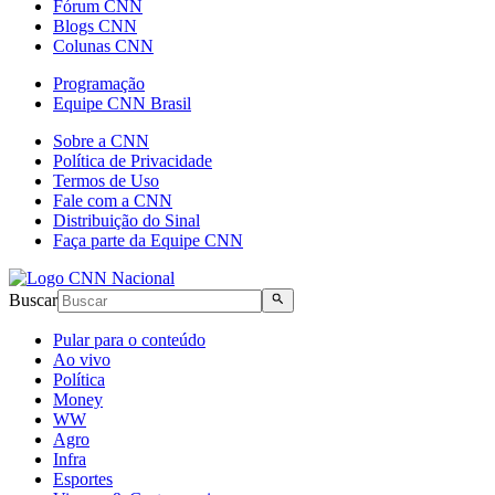
Fórum CNN
Blogs CNN
Colunas CNN
Programação
Equipe CNN Brasil
Sobre a CNN
Política de Privacidade
Termos de Uso
Fale com a CNN
Distribuição do Sinal
Faça parte da Equipe CNN
Buscar
Pular para o conteúdo
Ao vivo
Política
Money
WW
Agro
Infra
Esportes