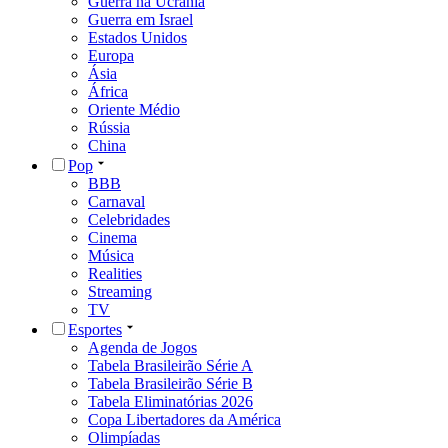
Guerra na Ucrânia
Guerra em Israel
Estados Unidos
Europa
Ásia
África
Oriente Médio
Rússia
China
Pop
BBB
Carnaval
Celebridades
Cinema
Música
Realities
Streaming
TV
Esportes
Agenda de Jogos
Tabela Brasileirão Série A
Tabela Brasileirão Série B
Tabela Eliminatórias 2026
Copa Libertadores da América
Olimpíadas