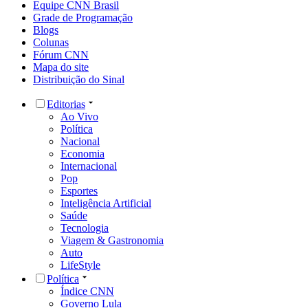
Equipe CNN Brasil
Grade de Programação
Blogs
Colunas
Fórum CNN
Mapa do site
Distribuição do Sinal
Editorias
Ao Vivo
Política
Nacional
Economia
Internacional
Pop
Esportes
Inteligência Artificial
Saúde
Tecnologia
Viagem & Gastronomia
Auto
LifeStyle
Política
Índice CNN
Governo Lula