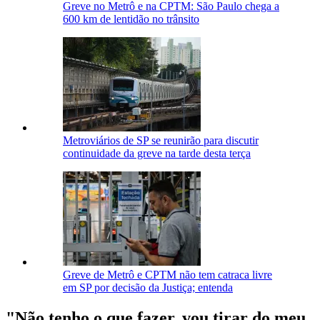
Greve no Metrô e na CPTM: São Paulo chega a
600 km de lentidão no trânsito
Metroviários de SP se reunirão para discutir
continuidade da greve na tarde desta terça
Greve de Metrô e CPTM não tem catraca livre
em SP por decisão da Justiça; entenda
"Não tenho o que fazer, vou tirar do meu