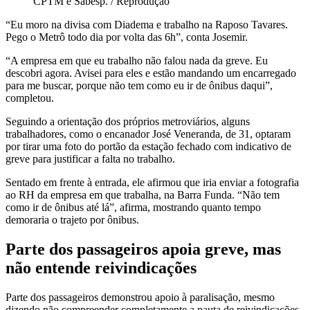
CPTM e Sabesp. / Reprodução
“Eu moro na divisa com Diadema e trabalho na Raposo Tavares.
Pego o Metrô todo dia por volta das 6h”, conta Josemir.
“A empresa em que eu trabalho não falou nada da greve. Eu
descobri agora. Avisei para eles e estão mandando um encarregado
para me buscar, porque não tem como eu ir de ônibus daqui”,
completou.
Seguindo a orientação dos próprios metroviários, alguns
trabalhadores, como o encanador José Veneranda, de 31, optaram
por tirar uma foto do portão da estação fechado com indicativo de
greve para justificar a falta no trabalho.
Sentado em frente à entrada, ele afirmou que iria enviar a fotografia
ao RH da empresa em que trabalha, na Barra Funda. “Não tem
como ir de ônibus até lá”, afirma, mostrando quanto tempo
demoraria o trajeto por ônibus.
Parte dos passageiros apoia greve, mas
não entende reivindicações
Parte dos passageiros demonstrou apoio à paralisação, mesmo
dizendo não compreender completamente a pauta de reivindicações.