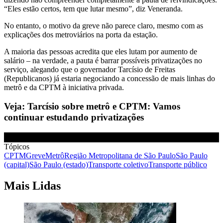
“Eles estão certos, tem que lutar mesmo”, diz Veneranda.
No entanto, o motivo da greve não parece claro, mesmo com as
explicações dos metroviários na porta da estação.
A maioria das pessoas acredita que eles lutam por aumento de
salário – na verdade, a pauta é barrar possíveis privatizações no
serviço, alegando que o governador Tarcísio de Freitas
(Republicanos) já estaria negociando a concessão de mais linhas do
metrô e da CPTM à iniciativa privada.
Veja: Tarcísio sobre metrô e CPTM: Vamos
continuar estudando privatizações
Tópicos
CPTM
Greve
Metrô
Região Metropolitana de São Paulo
São Paulo
(capital)
São Paulo (estado)
Transporte coletivo
Transporte público
Mais Lidas