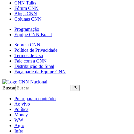
CNN Talks
Fórum CNN
Blogs CNN
Colunas CNN
Programação
Equipe CNN Brasil
Sobre a CNN
Política de Privacidade
Termos de Uso
Fale com a CNN
Distribuição do Sinal
Faça parte da Equipe CNN
Buscar
Pular para o conteúdo
Ao vivo
Política
Money
WW
Agro
Infra