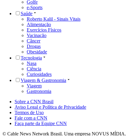
Golfe
e-Sports
Saúde
Roberto Kalil - Sinais Vitais
Alimentação
Exercícios Físicos
Vacinação
Câncer
Drogas
Obesidade
Tecnologia
Nasa
Ciência
Curiosidades
Viagem & Gastronomia
Viagem
Gastronomia
Sobre a CNN Brasil
Aviso Legal e Política de Privacidade
Termos de Uso
Fale com a CNN
Faça parte da Equipe CNN
© Cable News Network Brasil. Uma empresa NOVUS MÍDIA.