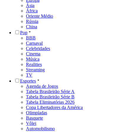
Europa
Ásia
África
Oriente Médio
Rússia
China
Pop
BBB
Carnaval
Celebridades
Cinema
Música
Realities
Streaming
TV
Esportes
Agenda de Jogos
Tabela Brasileirão Série A
Tabela Brasileirão Série B
Tabela Eliminatórias 2026
Copa Libertadores da América
Olimpíadas
Basquete
Vôlei
Automobilismo