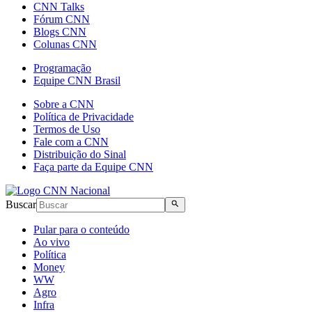
CNN Talks
Fórum CNN
Blogs CNN
Colunas CNN
Programação
Equipe CNN Brasil
Sobre a CNN
Política de Privacidade
Termos de Uso
Fale com a CNN
Distribuição do Sinal
Faça parte da Equipe CNN
Buscar
Pular para o conteúdo
Ao vivo
Política
Money
WW
Agro
Infra