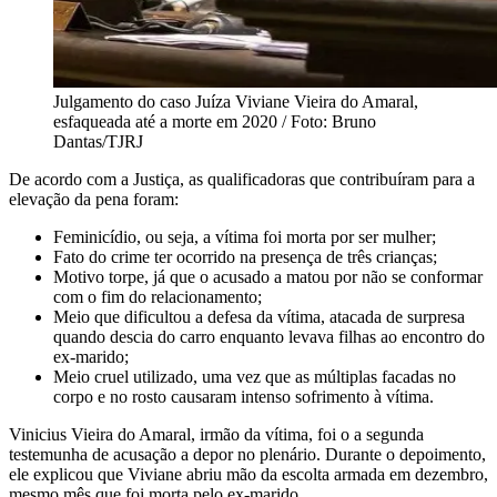
Julgamento do caso Juíza Viviane Vieira do Amaral,
esfaqueada até a morte em 2020 / Foto: Bruno
Dantas/TJRJ
De acordo com a Justiça, as qualificadoras que contribuíram para a
elevação da pena foram:
Feminicídio, ou seja, a vítima foi morta por ser mulher;
Fato do crime ter ocorrido na presença de três crianças;
Motivo torpe, já que o acusado a matou por não se conformar
com o fim do relacionamento;
Meio que dificultou a defesa da vítima, atacada de surpresa
quando descia do carro enquanto levava filhas ao encontro do
ex-marido;
Meio cruel utilizado, uma vez que as múltiplas facadas no
corpo e no rosto causaram intenso sofrimento à vítima.
Vinicius Vieira do Amaral, irmão da vítima, foi o a segunda
testemunha de acusação a depor no plenário. Durante o depoimento,
ele explicou que Viviane abriu mão da escolta armada em dezembro,
mesmo mês que foi morta pelo ex-marido.