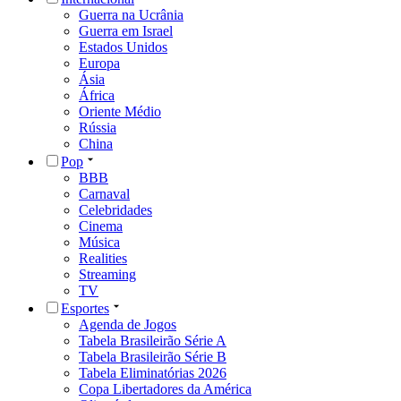
Guerra na Ucrânia
Guerra em Israel
Estados Unidos
Europa
Ásia
África
Oriente Médio
Rússia
China
Pop
BBB
Carnaval
Celebridades
Cinema
Música
Realities
Streaming
TV
Esportes
Agenda de Jogos
Tabela Brasileirão Série A
Tabela Brasileirão Série B
Tabela Eliminatórias 2026
Copa Libertadores da América