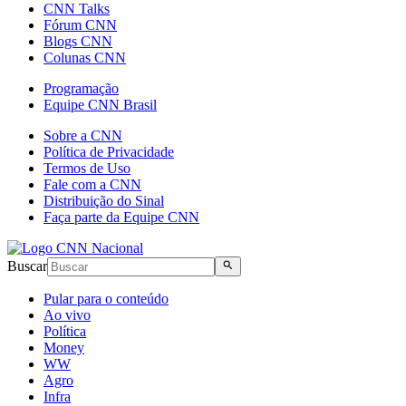
CNN Talks
Fórum CNN
Blogs CNN
Colunas CNN
Programação
Equipe CNN Brasil
Sobre a CNN
Política de Privacidade
Termos de Uso
Fale com a CNN
Distribuição do Sinal
Faça parte da Equipe CNN
Buscar
Pular para o conteúdo
Ao vivo
Política
Money
WW
Agro
Infra