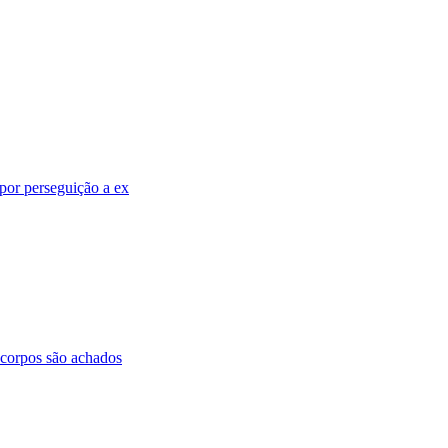
por perseguição a ex
 corpos são achados