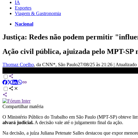
IA
Esportes
Viagem & Gastronomia
Nacional
Justiça: Redes não podem permitir "influe
Ação civil pública, ajuizada pelo MPT-SP 
Thomaz Coelho
, da CNN*
, São Paulo
27/08/25 às 21:26
|
Atualizado
Redes sociais não podem permitir influenciadores mirins sem autor
Compartilhar matéria
O Ministério Público do Trabalho em São Paulo (MPT-SP) obteve li
alvará judicial.
A decisão vale até o julgamento final da ação.
Na decisão, a juíza Juliana Petenate Salles destacou que expor menores 