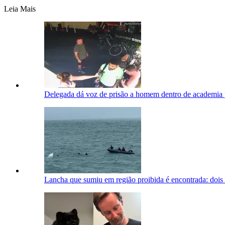
Leia Mais
Delegada dá voz de prisão a homem dentro de academia 
Lancha que sumiu em região proibida é encontrada: dois