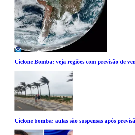
Ciclone Bomba: veja regiões com previsão de ven
Ciclone bomba: aulas são suspensas após previs