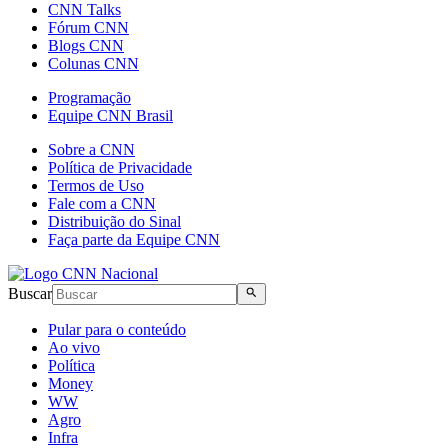
CNN Talks
Fórum CNN
Blogs CNN
Colunas CNN
Programação
Equipe CNN Brasil
Sobre a CNN
Política de Privacidade
Termos de Uso
Fale com a CNN
Distribuição do Sinal
Faça parte da Equipe CNN
Buscar
Pular para o conteúdo
Ao vivo
Política
Money
WW
Agro
Infra