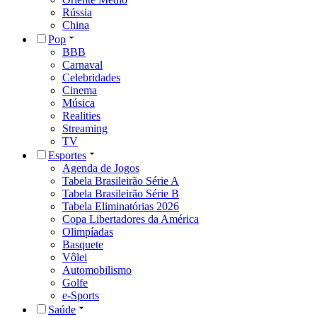
Rússia
China
Pop
BBB
Carnaval
Celebridades
Cinema
Música
Realities
Streaming
TV
Esportes
Agenda de Jogos
Tabela Brasileirão Série A
Tabela Brasileirão Série B
Tabela Eliminatórias 2026
Copa Libertadores da América
Olimpíadas
Basquete
Vôlei
Automobilismo
Golfe
e-Sports
Saúde