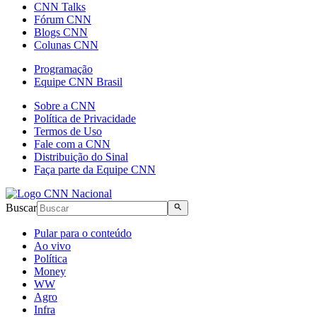
CNN Talks
Fórum CNN
Blogs CNN
Colunas CNN
Programação
Equipe CNN Brasil
Sobre a CNN
Política de Privacidade
Termos de Uso
Fale com a CNN
Distribuição do Sinal
Faça parte da Equipe CNN
Buscar
Pular para o conteúdo
Ao vivo
Política
Money
WW
Agro
Infra