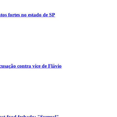
tos fortes no estado de SP
usação contra vice de Flávio
ast-food fechado: "Surreal"