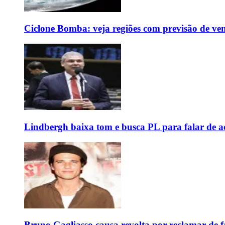
Ciclone Bomba: veja regiões com previsão de ven
Lindbergh baixa tom e busca PL para falar de ac
Bruno Gagliasso causa revolta por reclamar de f