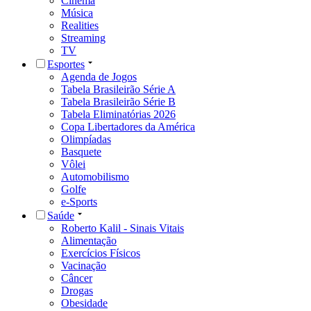
Cinema
Música
Realities
Streaming
TV
Esportes
Agenda de Jogos
Tabela Brasileirão Série A
Tabela Brasileirão Série B
Tabela Eliminatórias 2026
Copa Libertadores da América
Olimpíadas
Basquete
Vôlei
Automobilismo
Golfe
e-Sports
Saúde
Roberto Kalil - Sinais Vitais
Alimentação
Exercícios Físicos
Vacinação
Câncer
Drogas
Obesidade