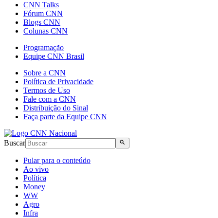
CNN Talks
Fórum CNN
Blogs CNN
Colunas CNN
Programação
Equipe CNN Brasil
Sobre a CNN
Política de Privacidade
Termos de Uso
Fale com a CNN
Distribuição do Sinal
Faça parte da Equipe CNN
Buscar
Pular para o conteúdo
Ao vivo
Política
Money
WW
Agro
Infra