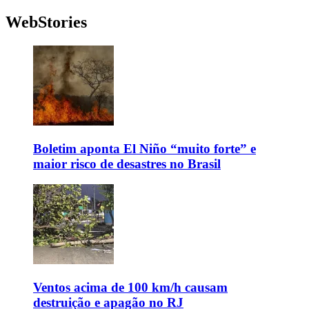
WebStories
Boletim aponta El Niño “muito forte” e
maior risco de desastres no Brasil
Ventos acima de 100 km/h causam
destruição e apagão no RJ