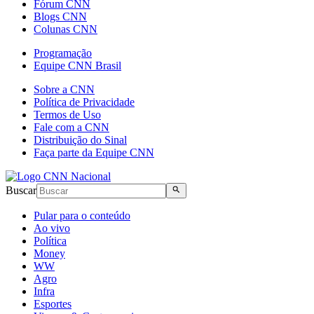
Fórum CNN
Blogs CNN
Colunas CNN
Programação
Equipe CNN Brasil
Sobre a CNN
Política de Privacidade
Termos de Uso
Fale com a CNN
Distribuição do Sinal
Faça parte da Equipe CNN
Buscar
Pular para o conteúdo
Ao vivo
Política
Money
WW
Agro
Infra
Esportes