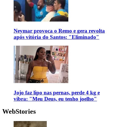
Neymar provoca o Remo e gera revolta
após vitória do Santos: "Eliminado"
Jojo faz lipo nas pernas, perde 4 kg e
vibra: "Meu Deus, eu tenho joelho"
WebStories