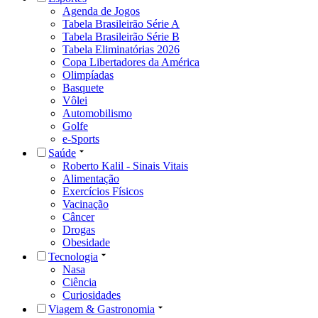
Agenda de Jogos
Tabela Brasileirão Série A
Tabela Brasileirão Série B
Tabela Eliminatórias 2026
Copa Libertadores da América
Olimpíadas
Basquete
Vôlei
Automobilismo
Golfe
e-Sports
Saúde
Roberto Kalil - Sinais Vitais
Alimentação
Exercícios Físicos
Vacinação
Câncer
Drogas
Obesidade
Tecnologia
Nasa
Ciência
Curiosidades
Viagem & Gastronomia