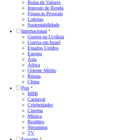
Bolsa de Valores
Imposto de Renda
Finanças Pessoais
Loterias
Sustentabilidade
Internacional
Guerra na Ucrânia
Guerra em Israel
Estados Unidos
Europa
Ásia
África
Oriente Médio
Rússia
China
Pop
BBB
Carnaval
Celebridades
Cinema
Música
Realities
Streaming
TV
Esportes