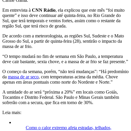
Carine Gama.
Em entrevista à
CNN Rádio
, ela explicou que este mês “foi muito
quente” e isso deve continuar até quinta-feira, no Rio Grande do
Sul, que terá temporais e ventos fortes, assim como o restante da
região Sul, que terá risco de geada.
De acordo com a meteorologista, as regiões Sul, Sudeste e o Mato
Grosso do Sul, a partir de quinta-feira (28), sentirão o impacto da
massa de ar frio.
“O tempo mudará no fim de semana em São Paulo, a temperatura
deve cair bastante, sexta chove, e a massa de ar frio se faz presente.”
O começo da semana, porém, “não terá mudanças”: “Há predomínio
da
massa de ar seco
, com temperaturas acima da média. Chove
apenas em áreas pontuais como norte do Nordeste e Norte.”
A umidade do ar será “próxima a 20%” em locais como Goiás,
Tocantins e Distrito Federal. São Paulo e Minas Gerais também
sofrerão com a secura, que fica em torno de 30%.
Leia mais:
Como o calor extremo afeta estradas, telhados,