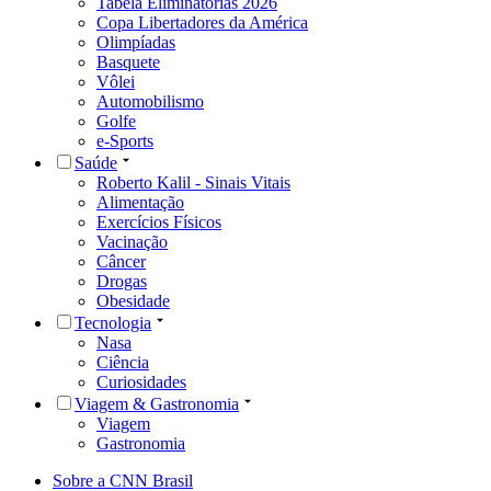
Tabela Eliminatórias 2026
Copa Libertadores da América
Olimpíadas
Basquete
Vôlei
Automobilismo
Golfe
e-Sports
Saúde
Roberto Kalil - Sinais Vitais
Alimentação
Exercícios Físicos
Vacinação
Câncer
Drogas
Obesidade
Tecnologia
Nasa
Ciência
Curiosidades
Viagem & Gastronomia
Viagem
Gastronomia
Sobre a CNN Brasil