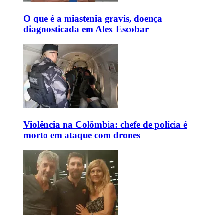
O que é a miastenia gravis, doença
diagnosticada em Alex Escobar
Violência na Colômbia: chefe de polícia é
morto em ataque com drones