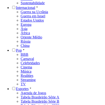
Sustentabilidade
Internacional
Guerra na Ucrânia
Guerra em Israel
Estados Unidos
Europa
Ásia
África
Oriente Médio
Rússia
China
Pop
BBB
Carnaval
Celebridades
Cinema
Música
Realities
Streaming
TV
Esportes
Agenda de Jogos
Tabela Brasileirão Série A
Tabela Brasileirão Série B