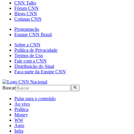
CNN Talks
Fórum CNN
Blogs CNN
Colunas CNN
Programação
Equipe CNN Brasil
Sobre a CNN
Política de Privacidade
Termos de Uso
Fale com a CNN
Distribuição do Sinal
Faça parte da Equipe CNN
Buscar
Pular para o conteúdo
Ao vivo
Política
Money
WW
Agro
Infra