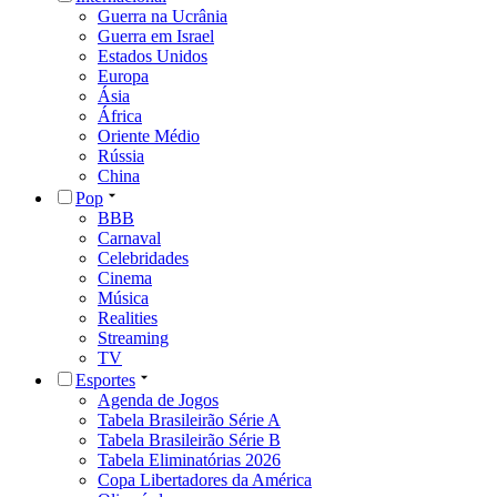
Guerra na Ucrânia
Guerra em Israel
Estados Unidos
Europa
Ásia
África
Oriente Médio
Rússia
China
Pop
BBB
Carnaval
Celebridades
Cinema
Música
Realities
Streaming
TV
Esportes
Agenda de Jogos
Tabela Brasileirão Série A
Tabela Brasileirão Série B
Tabela Eliminatórias 2026
Copa Libertadores da América