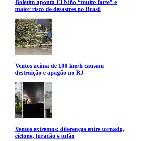
Boletim aponta El Niño “muito forte” e
maior risco de desastres no Brasil
Ventos acima de 100 km/h causam
destruição e apagão no RJ
Ventos extremos: diferenças entre tornado,
ciclone, furacão e tufão