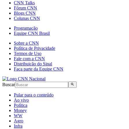
CNN Talks
Fórum CNN
Blogs CNN
Colunas CNN
Programação
Equipe CNN Brasil
Sobre a CNN
Política de Privacidade
Termos de Uso
Fale com a CNN
Distribuição do Sinal
Faça parte da Equipe CNN
Buscar
Pular para o conteúdo
Ao vivo
Política
Money
WW
Agro
Infra