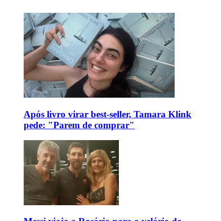
Após livro virar best-seller, Tamara Klink
pede: "Parem de comprar"