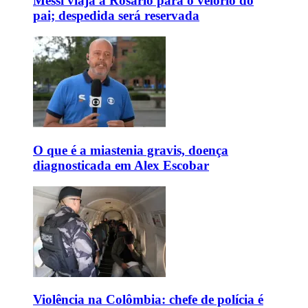
Messi viaja a Rosário para o velório do
pai; despedida será reservada
O que é a miastenia gravis, doença
diagnosticada em Alex Escobar
Violência na Colômbia: chefe de polícia é