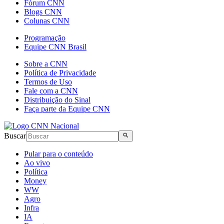
Fórum CNN
Blogs CNN
Colunas CNN
Programação
Equipe CNN Brasil
Sobre a CNN
Política de Privacidade
Termos de Uso
Fale com a CNN
Distribuição do Sinal
Faça parte da Equipe CNN
Buscar
Pular para o conteúdo
Ao vivo
Política
Money
WW
Agro
Infra
IA