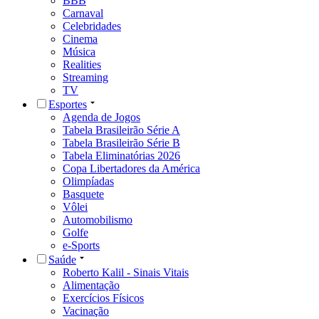
BBB
Carnaval
Celebridades
Cinema
Música
Realities
Streaming
TV
Esportes
Agenda de Jogos
Tabela Brasileirão Série A
Tabela Brasileirão Série B
Tabela Eliminatórias 2026
Copa Libertadores da América
Olimpíadas
Basquete
Vôlei
Automobilismo
Golfe
e-Sports
Saúde
Roberto Kalil - Sinais Vitais
Alimentação
Exercícios Físicos
Vacinação