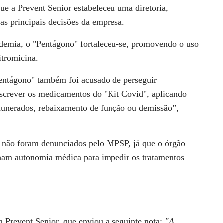
ue a Prevent Senior estabeleceu uma diretoria,
s principais decisões da empresa.
demia, o "Pentágono" fortaleceu-se, promovendo o uso
itromicina.
entágono" também foi acusado de perseguir
escrever os medicamentos do "Kit Covid", aplicando
munerados, rebaixamento de função ou demissão”,
 não foram denunciados pelo MPSP, já que o órgão
nham autonomia médica para impedir os tratamentos
a Prevent Senior, que enviou a seguinte nota:
"A