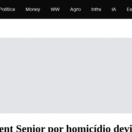
eúdo
Política
Money
WW
Agro
Infra
IA
Es
nt Senior por homicídio dev