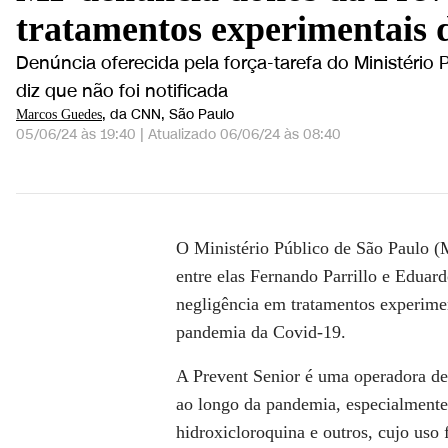
tratamentos experimentais 
Denúncia oferecida pela força-tarefa do Ministério
diz que não foi notificada
, da CNN
, São Paulo
Marcos Guedes
05/06/24 às 19:40
|
Atualizado
06/06/24 às 08:40
MP denuncia donos da Prevent Senior por homic
O Ministério Público de São Paulo (M
entre elas Fernando Parrillo e Eduard
negligência em tratamentos experimen
pandemia da Covid-19.
A Prevent Senior é uma operadora de
ao longo da pandemia, especialmente
hidroxicloroquina e outros, cujo uso