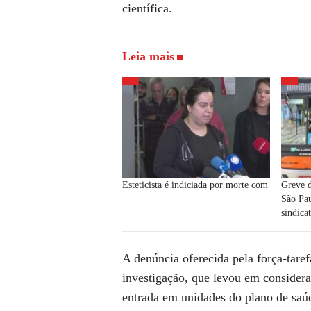
científica.
Leia mais
Esteticista é indiciada por morte com
Greve d
São Pau
sindica
A denúncia oferecida pela força-tare
investigação, que levou em consider
entrada em unidades do plano de saú