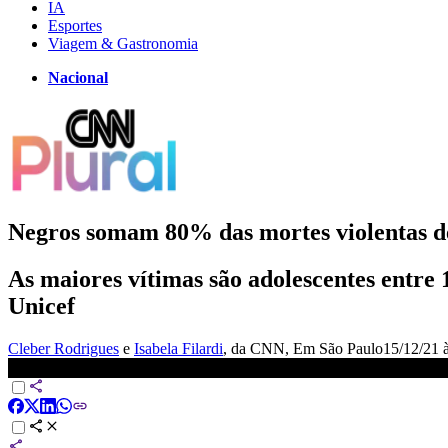
IA
Esportes
Viagem & Gastronomia
Nacional
Negros somam 80% das mortes violentas de
As maiores vítimas são adolescentes entre
Unicef
Cleber Rodrigues
e
Isabela Filardi
, da CNN
, Em São Paulo
15/12/21 
CNN no Plural: Negros somam 80% das mortes violentas de joven