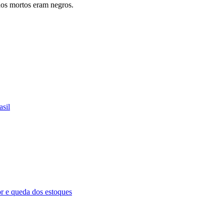
 dos mortos eram negros.
asil
 e queda dos estoques