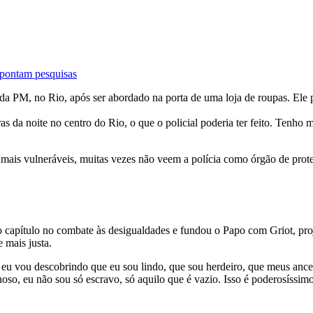
 apontam pesquisas
a PM, no Rio, após ser abordado na porta de uma loja de roupas. Ele p
s da noite no centro do Rio, o que o policial poderia ter feito. Tenho 
ais vulneráveis, muitas vezes não veem a polícia como órgão de proteç
capítulo no combate às desigualdades e fundou o Papo com Griot, proj
mais justa.
 eu vou descobrindo que eu sou lindo, que sou herdeiro, que meus ancest
oso, eu não sou só escravo, só aquilo que é vazio. Isso é poderosíssim