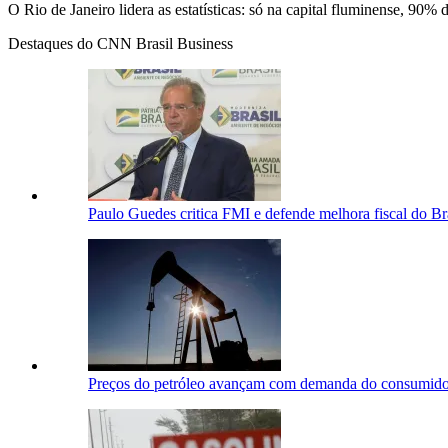
O Rio de Janeiro lidera as estatísticas: só na capital fluminense, 90%
Destaques do CNN Brasil Business
Paulo Guedes critica FMI e defende melhora fiscal do Br
Preços do petróleo avançam com demanda do consumidor