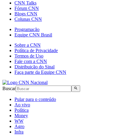
CNN Talks
Fórum CNN
Blogs CNN
Colunas CNN
Programação
Equipe CNN Brasil
Sobre a CNN
Política de Privacidade
Termos de Uso
Fale com a CNN
Distribuição do Sinal
Faça parte da Equipe CNN
Buscar
Pular para o conteúdo
Ao vivo
Política
Money
WW
Agro
Infra