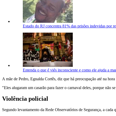
Estado do RJ concentra 81% das prisões indevidas por r
Entenda o que é viés inconsciente e como ele ajuda a man
A mãe de Pedro, Egnalda Cortês, diz que há preocupação até na hora 
"Eles alugaram um casarão para fazer o carnaval deles, porque não se 
Violência policial
Segundo levantamento da Rede Observatórios de Segurança, a cada qu