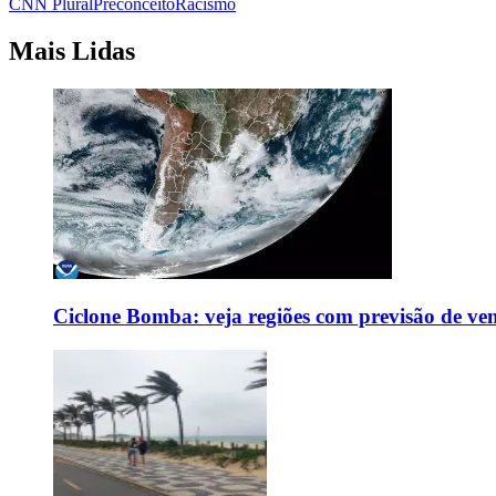
CNN Plural
Preconceito
Racismo
Mais Lidas
Ciclone Bomba: veja regiões com previsão de ven