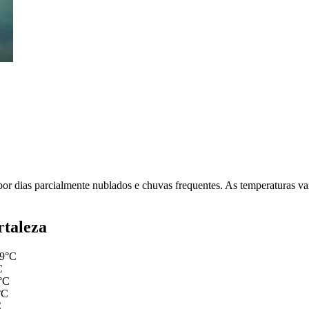
por dias parcialmente nublados e chuvas frequentes. As temperaturas 
rtaleza
29°C
C
°C
°C
C