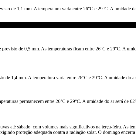
revisto de 1,1 mm. A temperatura varia entre 26°C e 29°C. A umidade 
e previsto de 0,5 mm. As temperaturas ficam entre 26°C e 29°C. A umi
o de 1,4 mm. A temperatura varia entre 26°C e 29°C. A umidade do ar 
mperaturas permanecem entre 26°C e 29°C. A umidade do ar será de 62
huvas até sábado, com volumes mais significativos na terça-feira. As t
exigindo proteção adequada contra a radiação solar. O domingo encerr