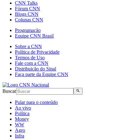
CNN Talks
Fórum CNN
Blogs CNN
Colunas CNN
Programação
Equipe CNN Brasil
Sobre a CNN
Política de Privacidade
Termos de Uso
Fale com a CNN
Distribuição do Sinal
Faça parte da Equipe CNN
Buscar
Pular para o conteúdo
Ao vivo
Política
Money
WW
Agro
Infra