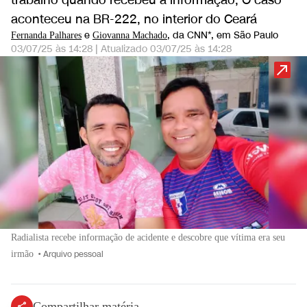
trabalho quando recebeu a informação; O caso
aconteceu na BR-222, no interior do Ceará
e
, da CNN*
, em São Paulo
Fernanda Palhares
Giovanna Machado
03/07/25 às 14:28
|
Atualizado
03/07/25 às 14:28
Radialista recebe informação de acidente e descobre que vítima era seu
irmão
•
Arquivo pessoal
Compartilhar matéria