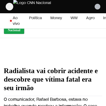
Pular para o conteúdo
Ao
Política
Money
WW
Agro
I
vivo
Nacional
Radialista vai cobrir acidente e
descobre que vítima fatal era
seu irmão
O comunicador, Rafael Barbosa, estava no