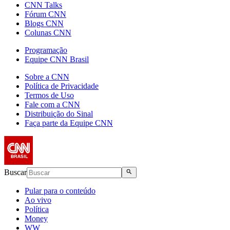
CNN Talks
Fórum CNN
Blogs CNN
Colunas CNN
Programação
Equipe CNN Brasil
Sobre a CNN
Política de Privacidade
Termos de Uso
Fale com a CNN
Distribuição do Sinal
Faça parte da Equipe CNN
Buscar
Pular para o conteúdo
Ao vivo
Política
Money
WW