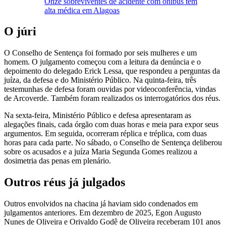
Onze sobreviventes de acidente com ônibus têm
alta médica em Alagoas
O júri
O Conselho de Sentença foi formado por seis mulheres e um
homem. O julgamento começou com a leitura da denúncia e o
depoimento do delegado Erick Lessa, que respondeu a perguntas da
juíza, da defesa e do Ministério Público. Na quinta-feira, três
testemunhas de defesa foram ouvidas por videoconferência, vindas
de Arcoverde. Também foram realizados os interrogatórios dos réus.
Na sexta-feira, Ministério Público e defesa apresentaram as
alegações finais, cada órgão com duas horas e meia para expor seus
argumentos. Em seguida, ocorreram réplica e tréplica, com duas
horas para cada parte. No sábado, o Conselho de Sentença deliberou
sobre os acusados e a juíza Maria Segunda Gomes realizou a
dosimetria das penas em plenário.
Outros réus já julgados
Outros envolvidos na chacina já haviam sido condenados em
julgamentos anteriores. Em dezembro de 2025, Egon Augusto
Nunes de Oliveira e Orivaldo Godê de Oliveira receberam 101 anos