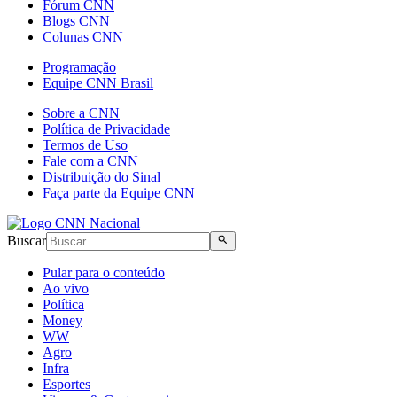
Fórum CNN
Blogs CNN
Colunas CNN
Programação
Equipe CNN Brasil
Sobre a CNN
Política de Privacidade
Termos de Uso
Fale com a CNN
Distribuição do Sinal
Faça parte da Equipe CNN
Buscar
Pular para o conteúdo
Ao vivo
Política
Money
WW
Agro
Infra
Esportes