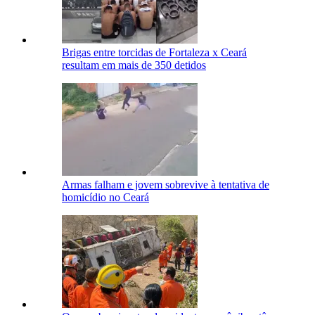
Brigas entre torcidas de Fortaleza x Ceará
resultam em mais de 350 detidos
Armas falham e jovem sobrevive à tentativa de
homicídio no Ceará