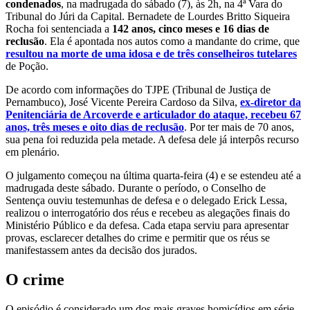
condenados
, na madrugada do sábado (7), às 2h, na 4ª Vara do
Tribunal do Júri da Capital. Bernadete de Lourdes Britto Siqueira
Rocha foi sentenciada a
142 anos, cinco meses e 16 dias de
reclusão
. Ela é apontada nos autos como a mandante do crime, que
resultou na morte de uma idosa e de três conselheiros tutelares
de Poção.
De acordo com informações do TJPE (Tribunal de Justiça de
Pernambuco), José Vicente Pereira Cardoso da Silva,
ex-diretor da
Penitenciária de Arcoverde e articulador do ataque, recebeu 67
anos, três meses e oito dias de reclusão
. Por ter mais de 70 anos,
sua pena foi reduzida pela metade. A defesa dele já interpôs recurso
em plenário.
O julgamento começou na última quarta-feira (4) e se estendeu até a
madrugada deste sábado. Durante o período, o Conselho de
Sentença ouviu testemunhas de defesa e o delegado Erick Lessa,
realizou o interrogatório dos réus e recebeu as alegações finais do
Ministério Público e da defesa. Cada etapa serviu para apresentar
provas, esclarecer detalhes do crime e permitir que os réus se
manifestassem antes da decisão dos jurados.
O crime
O episódio é considerado um dos mais graves homicídios em série