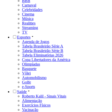
BBB
Carnaval
Celebridades
Cinema
Música
Realities
Streaming
TV
Esportes
Agenda de Jogos
Tabela Brasileirão Série A
Tabela Brasileirão Série B
Tabela Eliminatórias 2026
Copa Libertadores da América
Olimpíadas
Basquete
Vôlei
Automobilismo
Golfe
e-Sports
Saúde
Roberto Kalil - Sinais Vitais
Alimentação
Exercícios Físicos
Vacinação