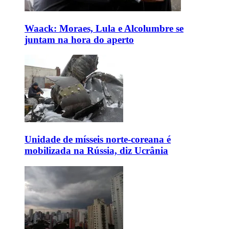
Waack: Moraes, Lula e Alcolumbre se
juntam na hora do aperto
Unidade de mísseis norte-coreana é
mobilizada na Rússia, diz Ucrânia